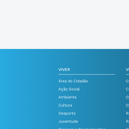
VIVER
V
Área do Cidadão
O
Ação Social
C
Ambiente
O
Cultura
O
Desporto
R
Juventude
R