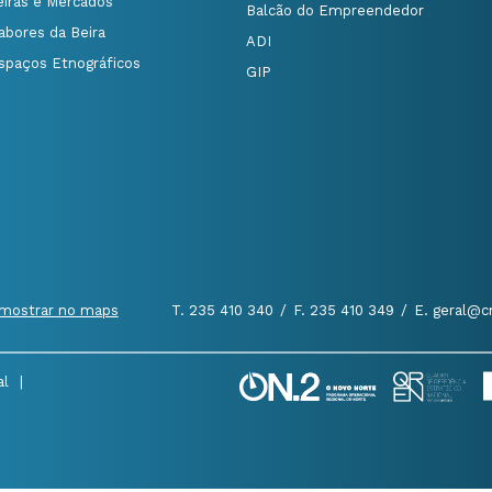
eiras e Mercados
Balcão do Empreendedor
abores da Beira
ADI
spaços Etnográficos
GIP
mostrar no maps
T. 235 410 340
/
F. 235 410 349
/
E. geral@c
al
|