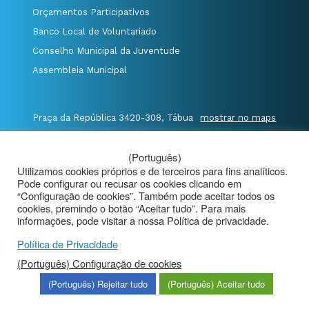
Orçamentos Participativos
Banco Local de Voluntariado
Conselho Municipal da Juventude
Assembleia Municipal
Praça da República 3420-308, Tábua
mostrar no maps
T. 235 410 340
/
F. 235 410 349
/
(Português)
E. geral@cm-tabua.pt
Utilizamos cookies próprios e de terceiros para fins analíticos.
Pode configurar ou recusar os cookies clicando em
@Município de Tábua
|
Mapa do Portal
|
“Configuração de cookies”. Também pode aceitar todos os
cookies, premindo o botão “Aceitar tudo”. Para mais
Politica de Privacidade
|
informações, pode visitar a nossa Política de privacidade.
Aviso de Privacidade - Videovigilância
Política de Privacidade
(Português) Configuração de cookies
(Português) Rejeitar tudo
(Português) Aceitar tudo