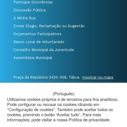
Participar Ocorrências
Discussão Pública
A Minha Rua
Enviar Elogio, Reclamação ou Sugestão
Orçamentos Participativos
Banco Local de Voluntariado
Conselho Municipal da Juventude
Assembleia Municipal
Praça da República 3420-308, Tábua
mostrar no maps
T. 235 410 340
/
F. 235 410 349
/
(Português)
E. geral@cm-tabua.pt
Utilizamos cookies próprios e de terceiros para fins analíticos.
Pode configurar ou recusar os cookies clicando em
@Município de Tábua
|
Mapa do Portal
|
“Configuração de cookies”. Também pode aceitar todos os
cookies, premindo o botão “Aceitar tudo”. Para mais
Politica de Privacidade
|
informações, pode visitar a nossa Política de privacidade.
Aviso de Privacidade - Videovigilância