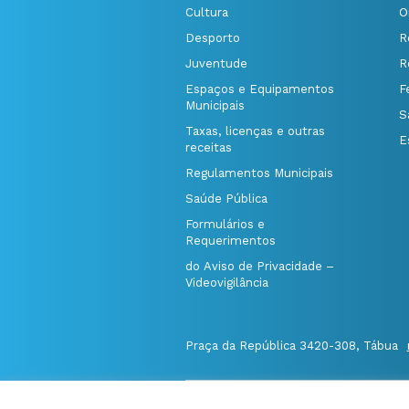
Cultura
O
Desporto
R
Juventude
R
Espaços e Equipamentos
F
Municipais
S
Taxas, licenças e outras
E
receitas
Regulamentos Municipais
Saúde Pública
Formulários e
Requerimentos
do Aviso de Privacidade –
Videovigilância
Praça da República 3420-308, Tábua
@Município de Tábua
|
Mapa do Port