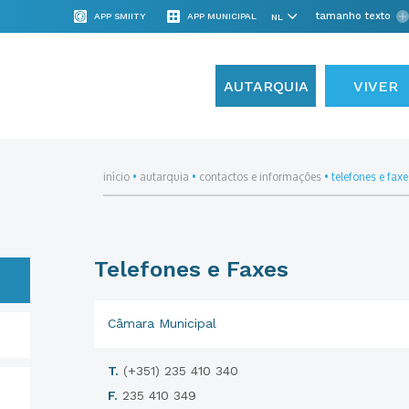
tamanho texto
APP SMIITY
APP MUNICIPAL
AUTARQUIA
VIVER
início
•
autarquia
•
contactos e informações
•
telefones e faxe
Telefones e Faxes
Câmara Municipal
T.
(+351) 235 410 340
F.
235 410 349