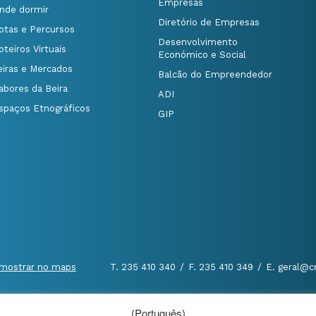
Empresas
nde dormir
Diretório de Empresas
otas e Percursos
Desenvolvimento
oteiros Virtuais
Económico e Social
eiras e Mercados
Balcão do Empreendedor
abores da Beira
ADI
spaços Etnográficos
GIP
mostrar no maps
T. 235 410 340
/
F. 235 410 349
/
E. geral@c
(Português)
al
|