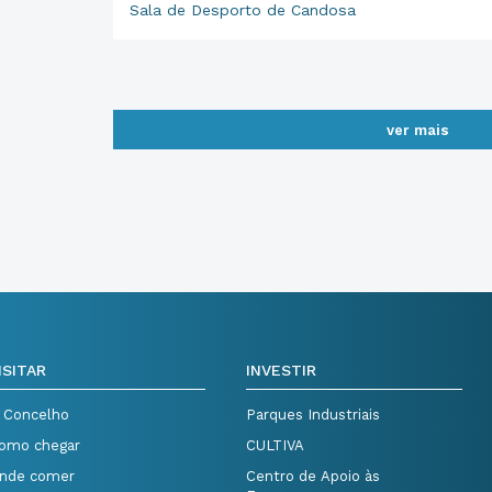
Sala de Desporto de Candosa
ver mais
ISITAR
INVESTIR
 Concelho
Parques Industriais
omo chegar
CULTIVA
nde comer
Centro de Apoio às