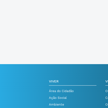
VIVER
V
Área do Cidadão
O
Ação Social
C
Ambiente
O