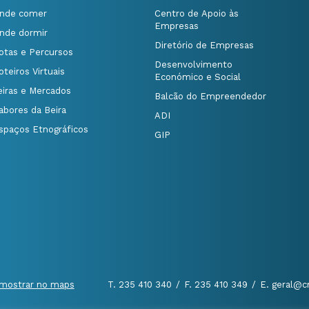
nde comer
Centro de Apoio às
Empresas
nde dormir
Diretório de Empresas
otas e Percursos
Desenvolvimento
oteiros Virtuais
Económico e Social
eiras e Mercados
Balcão do Empreendedor
abores da Beira
ADI
spaços Etnográficos
GIP
mostrar no maps
T. 235 410 340
/
F. 235 410 349
/
E. geral@c