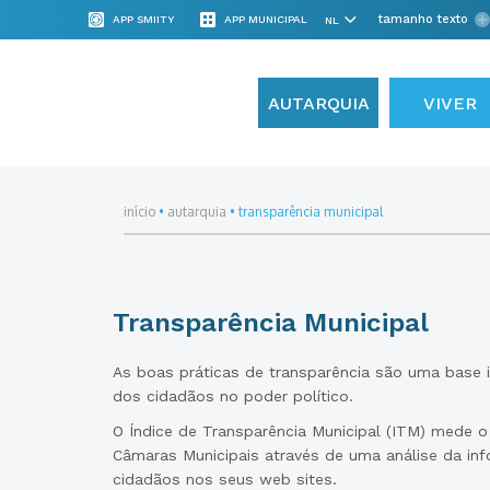
tamanho texto
APP SMIITY
APP MUNICIPAL
AUTARQUIA
VIVER
início
•
autarquia
•
transparência municipal
Transparência Municipal
As boas práticas de transparência são uma base i
dos cidadãos no poder político.
O Índice de Transparência Municipal (ITM) mede o
Câmaras Municipais através de uma análise da inf
cidadãos nos seus web sites.