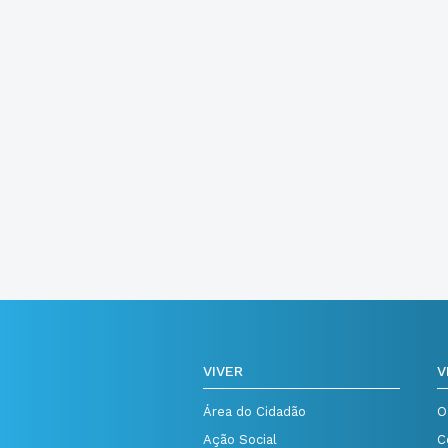
VIVER
V
Área do Cidadão
O
Ação Social
C