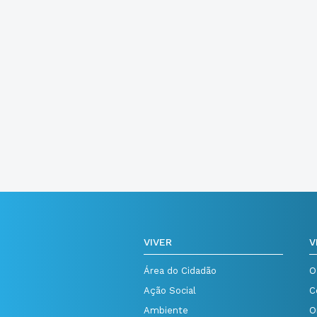
VIVER
V
Área do Cidadão
O
Ação Social
C
Ambiente
O