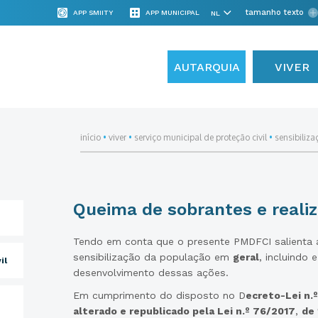
tamanho texto
APP SMIITY
APP MUNICIPAL
AUTARQUIA
VIVER
início
•
viver
•
serviço municipal de proteção civil
•
sensibiliza
Queima de sobrantes e reali
Tendo em conta que o presente PMDFCI salienta 
sensibilização da população em
geral
, incluindo 
il
desenvolvimento dessas ações.
Em cumprimento do disposto no D
ecreto-Lei n.º
alterado e republicado pela Lei n.º 76/2017
,
de 