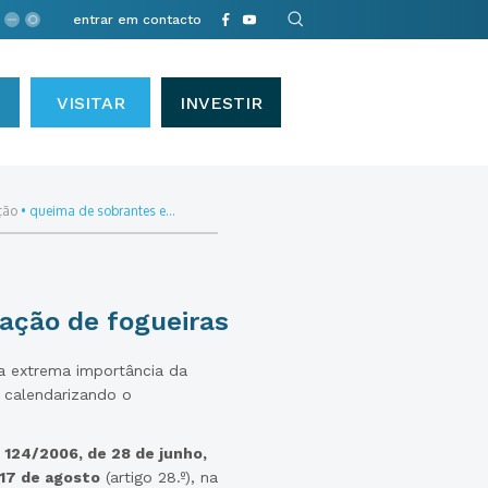
entrar em contacto
VISITAR
INVESTIR
ção
•
queima de sobrantes e...
zação de fogueiras
a extrema importância da
e calendarizando o
 124/2006, de 28 de junho,
17 de agosto
(artigo 28.º), na