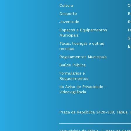
Cultura
O
Desporto
R
Juventude
R
Espaços e Equipamentos
F
Municipais
S
Taxas, licenças e outras
E
receitas
Regulamentos Municipais
Saúde Pública
Formulários e
Requerimentos
do Aviso de Privacidade –
Videovigilância
Praça da República 3420-308, Tábua