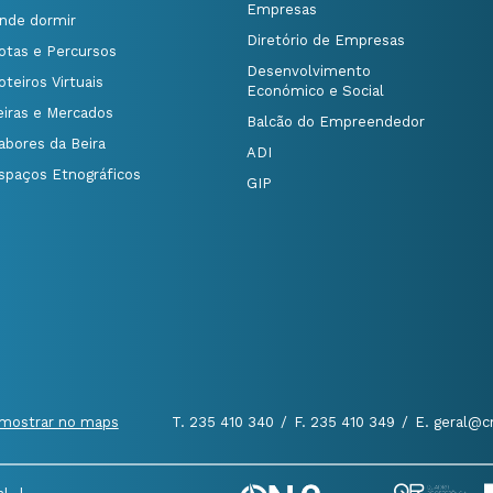
Empresas
nde dormir
Diretório de Empresas
otas e Percursos
Desenvolvimento
oteiros Virtuais
Económico e Social
eiras e Mercados
Balcão do Empreendedor
abores da Beira
ADI
spaços Etnográficos
GIP
mostrar no maps
T. 235 410 340
/
F. 235 410 349
/
E. geral@c