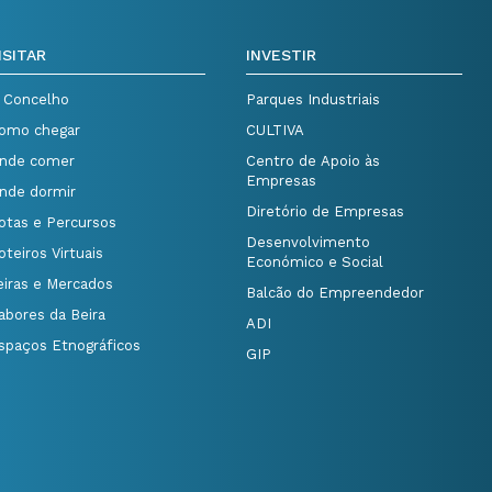
ISITAR
INVESTIR
 Concelho
Parques Industriais
omo chegar
CULTIVA
nde comer
Centro de Apoio às
Empresas
nde dormir
Diretório de Empresas
otas e Percursos
Desenvolvimento
oteiros Virtuais
Económico e Social
eiras e Mercados
Balcão do Empreendedor
abores da Beira
ADI
spaços Etnográficos
GIP