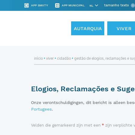
tamanho texto
APP SMIITY
APP MUNICIPAL
AUTARQUIA
VIVER
início
•
viver
•
cidadão
•
gestão de elogios, reclamações e su
Elogios, Reclamações e Suge
Onze verontschuldigingen, dit bericht is alleen be
Portugees
.
Velden die gemarkeerd zijn met een
*
zijn verplichte 