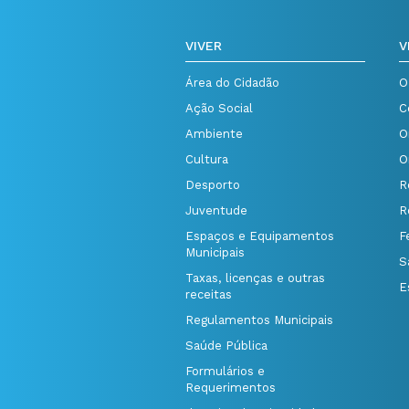
VIVER
V
Área do Cidadão
O
Ação Social
C
Ambiente
O
Cultura
O
Desporto
R
Juventude
R
Espaços e Equipamentos
F
Municipais
S
Taxas, licenças e outras
E
receitas
Regulamentos Municipais
Saúde Pública
Formulários e
Requerimentos