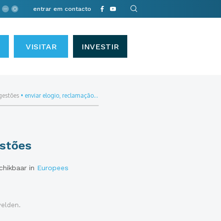
entrar em contacto
VISITAR
INVESTIR
gestões
•
enviar elogio, reclamação...
stões
schikbaar in
Europees
velden.