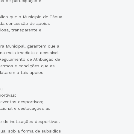
as de participação e
lico que o Município de Tábua
 da concessão de apoios
riosa, transparente e
ra Municipal, garantem que a
ma mais imediata e acessível
Regulamento de Atribuição de
termos e condições que as
atarem a tais apoios,
s;
ortivas;
 eventos desportivos;
nacional e deslocações ao
 de instalações desportivas.
bua, sob a forma de subsídios