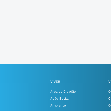
VIVER
V
Área do Cidadão
O
Ação Social
C
Ambiente
O