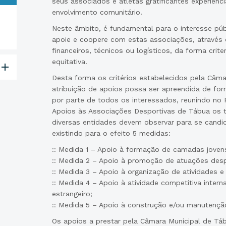
seus associados e atletas gratificantes experiênci
envolvimento comunitário.
Neste âmbito, é fundamental para o interesse púb
apoie e coopere com estas associações, através
financeiros, técnicos ou logísticos, da forma crite
equitativa.
Desta forma os critérios estabelecidos pela Câma
atribuição de apoios possa ser apreendida de for
por parte de todos os interessados, reunindo no 
Apoios às Associações Desportivas de Tábua os 
diversas entidades devem observar para se candid
existindo para o efeito 5 medidas:
:: Medida 1 – Apoio à formação de camadas joven
:: Medida 2 – Apoio à promoção de atuações desp
:: Medida 3 – Apoio à organização de atividades e
:: Medida 4 – Apoio à atividade competitiva inter
estrangeiro;
:: Medida 5 – Apoio à construção e/ou manutenção
Os apoios a prestar pela Câmara Municipal de Tá