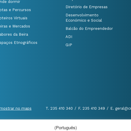
nde dormir
Diretório de Empresas
otas e Percursos
Desenvolvimento
oteiros Virtuais
Económico e Social
eiras e Mercados
Balcão do Empreendedor
abores da Beira
ADI
spaços Etnográficos
GIP
mostrar no maps
T. 235 410 340
/
F. 235 410 349
/
E. geral@c
(Português)
al
|