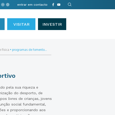
entrar em contacto
VISITAR
INVESTIR
 física
•
programas de fomento...
rtivo
ado pela sua riqueza e
mização do desporto, de
pos livres de crianças, jovens
nção social fundamental,
ões e proporcionando aos