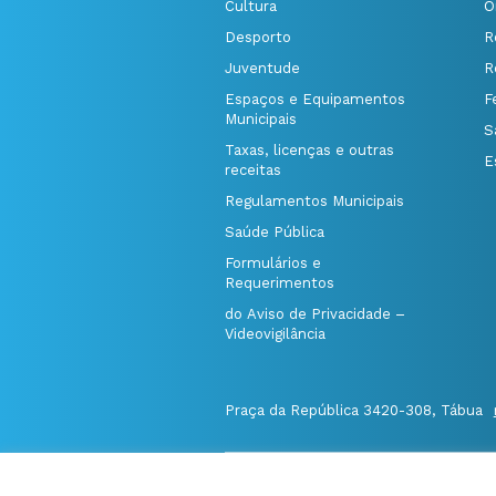
Cultura
O
Desporto
R
Juventude
R
Espaços e Equipamentos
F
Municipais
S
Taxas, licenças e outras
E
receitas
Regulamentos Municipais
Saúde Pública
Formulários e
Requerimentos
do Aviso de Privacidade –
Videovigilância
Praça da República 3420-308, Tábua
@Município de Tábua
|
Mapa do Port