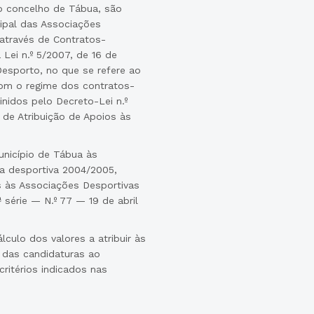
no concelho de Tábua, são
icipal das Associações
através de Contratos-
 Lei n.º 5/2007, de 16 de
Desporto, no que se refere ao
com o regime dos contratos-
nidos pelo Decreto-Lei n.º
de Atribuição de Apoios às
unicípio de Tábua às
a desportiva 2004/2005,
s às Associações Desportivas
ª série — N.º 77 — 19 de abril
ulo dos valores a atribuir às
 das candidaturas ao
itérios indicados nas