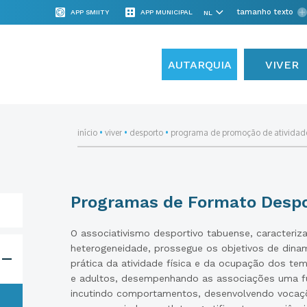
tamanho texto
APP SMIITY
APP MUNICIPAL
AUTARQUIA
VIVER
início
•
viver
•
desporto
•
programa de promoção de atividade
Programas de Formato Despo
O associativismo desportivo tabuense, caracteriz
heterogeneidade, prossegue os objetivos de dina
prática da atividade física e da ocupação dos tem
e adultos, desempenhando as associações uma fu
incutindo comportamentos, desenvolvendo vocaç