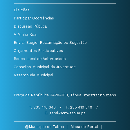
Eleições
Participar Ocorrências
Discussão Pública
A Minha Rua
Enviar Elogio, Reclamação ou Sugestão
Orçamentos Participativos
Banco Local de Voluntariado
Conselho Municipal da Juventude
Assembleia Municipal
Praça da República 3420-308, Tábua
mostrar no maps
T. 235 410 340
/
F. 235 410 349
/
E. geral@cm-tabua.pt
@Município de Tábua
|
Mapa do Portal
|