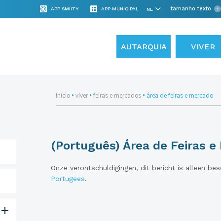
tamanho texto
APP SMIITY
APP MUNICIPAL
AUTARQUIA
VIVER
início
•
viver
•
feiras e mercados
•
área de feiras e mercado
(Português) Área de Feiras 
Onze verontschuldigingen, dit bericht is alleen be
Portugees
.