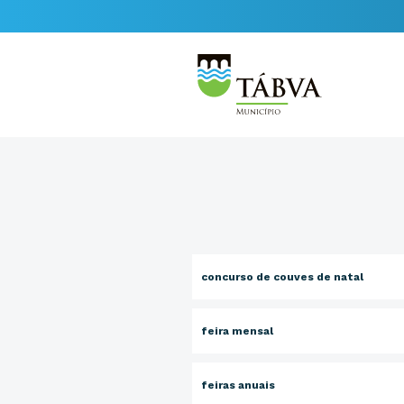
concurso de couves de natal
feira mensal
feiras anuais