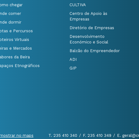
omo chegar
CULTIVA
nde comer
Centro de Apoio às
Empresas
nde dormir
Diretório de Empresas
otas e Percursos
Desenvolvimento
oteiros Virtuais
Económico e Social
eiras e Mercados
Balcão do Empreendedor
abores da Beira
ADI
spaços Etnográficos
GIP
mostrar no maps
T. 235 410 340
/
F. 235 410 349
/
E. geral@c