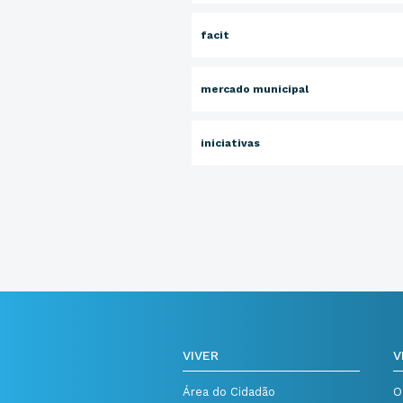
facit
mercado municipal
iniciativas
VIVER
V
Área do Cidadão
O