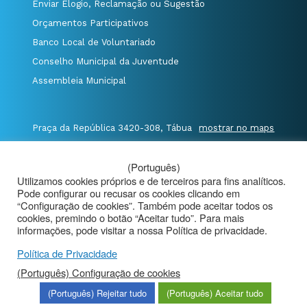
Enviar Elogio, Reclamação ou Sugestão
Orçamentos Participativos
Banco Local de Voluntariado
Conselho Municipal da Juventude
Assembleia Municipal
Praça da República 3420-308, Tábua
mostrar no maps
T. 235 410 340
/
F. 235 410 349
/
(Português)
E. geral@cm-tabua.pt
Utilizamos cookies próprios e de terceiros para fins analíticos.
Pode configurar ou recusar os cookies clicando em
@Município de Tábua
|
Mapa do Portal
|
“Configuração de cookies”. Também pode aceitar todos os
cookies, premindo o botão “Aceitar tudo”. Para mais
Politica de Privacidade
|
informações, pode visitar a nossa Política de privacidade.
Aviso de Privacidade - Videovigilância
Política de Privacidade
(Português) Configuração de cookies
(Português) Rejeitar tudo
(Português) Aceitar tudo