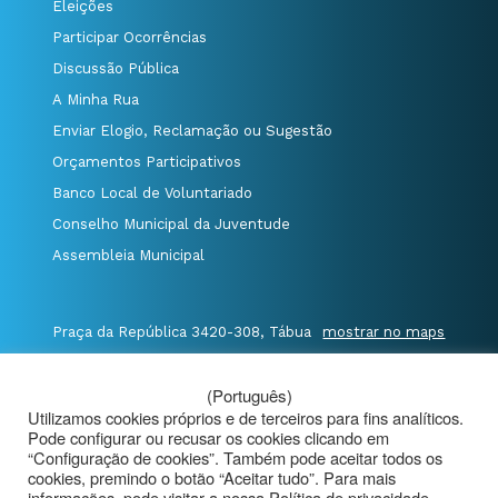
Eleições
Participar Ocorrências
Discussão Pública
A Minha Rua
Enviar Elogio, Reclamação ou Sugestão
Orçamentos Participativos
Banco Local de Voluntariado
Conselho Municipal da Juventude
Assembleia Municipal
Praça da República 3420-308, Tábua
mostrar no maps
T. 235 410 340
/
F. 235 410 349
/
(Português)
E. geral@cm-tabua.pt
Utilizamos cookies próprios e de terceiros para fins analíticos.
Pode configurar ou recusar os cookies clicando em
@Município de Tábua
|
Mapa do Portal
|
“Configuração de cookies”. Também pode aceitar todos os
cookies, premindo o botão “Aceitar tudo”. Para mais
Politica de Privacidade
|
informações, pode visitar a nossa Política de privacidade.
Aviso de Privacidade - Videovigilância