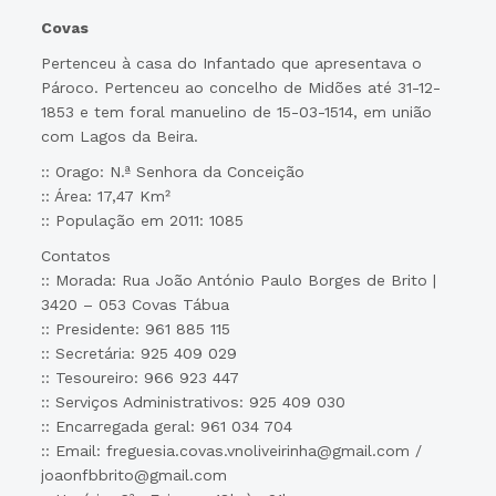
Covas
Pertenceu à casa do Infantado que apresentava o
Pároco. Pertenceu ao concelho de Midões até 31-12-
1853 e tem foral manuelino de 15-03-1514, em união
com Lagos da Beira.
:: Orago: N.ª Senhora da Conceição
:: Área: 17,47 Km²
:: População em 2011: 1085
Contatos
:: Morada: Rua João António Paulo Borges de Brito |
3420 – 053 Covas Tábua
:: Presidente: 961 885 115
:: Secretária: 925 409 029
:: Tesoureiro: 966 923 447
:: Serviços Administrativos: 925 409 030
:: Encarregada geral: 961 034 704
:: Email: freguesia.covas.vnoliveirinha@gmail.com /
joaonfbbrito@gmail.com