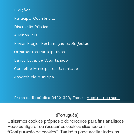
Eleições
Participar Ocorrências
Discussão Pública
A Minha Rua
Enviar Elogio, Reclamação ou Sugestão
Orçamentos Participativos
Banco Local de Voluntariado
Conselho Municipal da Juventude
Assembleia Municipal
Praça da República 3420-308, Tábua
mostrar no maps
T. 235 410 340
/
F. 235 410 349
/
(Português)
E. geral@cm-tabua.pt
Utilizamos cookies próprios e de terceiros para fins analíticos.
Pode configurar ou recusar os cookies clicando em
@Município de Tábua
|
Mapa do Portal
|
“Configuração de cookies”. Também pode aceitar todos os