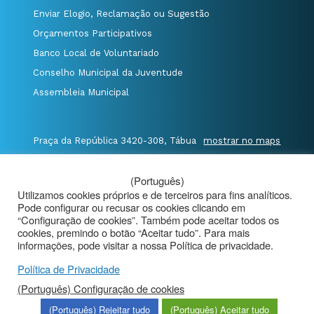
Enviar Elogio, Reclamação ou Sugestão
Orçamentos Participativos
Banco Local de Voluntariado
Conselho Municipal da Juventude
Assembleia Municipal
Praça da República 3420-308, Tábua
mostrar no maps
T. 235 410 340
/
F. 235 410 349
/
(Português)
E. geral@cm-tabua.pt
Utilizamos cookies próprios e de terceiros para fins analíticos.
Pode configurar ou recusar os cookies clicando em
@Município de Tábua
|
Mapa do Portal
|
“Configuração de cookies”. Também pode aceitar todos os
cookies, premindo o botão “Aceitar tudo”. Para mais
Politica de Privacidade
|
informações, pode visitar a nossa Política de privacidade.
Aviso de Privacidade - Videovigilância
Política de Privacidade
(Português) Configuração de cookies
(Português) Rejeitar tudo
(Português) Aceitar tudo