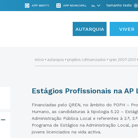
tamanho texto
APP SMIITY
APP MUNICIPAL
AUTARQUIA
VIVER
início
•
autarquia
•
projetos cofinanciados
•
qren 2007-2013
Estágios Profissionais na AP 
Financiadas pelo QREN, no âmbito do POPH – Pro
Humano, as candidaturas à tipologia 5.22 – Estági
Administração Pública Local e referentes à 2.ª, 3.
Programa de Estágios na Administração Local, per
jovens licenciados na vida activa.