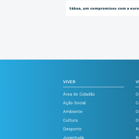
tábua, um compromisso com a eur
VIVER
V
Área do Cidadão
O
Ação Social
C
Ambiente
O
Cultura
O
Desporto
R
Juventude
R