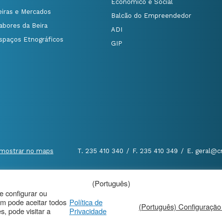
Económico e Social
eiras e Mercados
Balcão do Empreendedor
abores da Beira
ADI
spaços Etnográficos
GIP
mostrar no maps
T. 235 410 340
/
F. 235 410 349
/
E. geral@c
(Português)
al
|
de configurar ou
m pode aceitar todos
Política de
(Português) Configuração
, pode visitar a
Privacidade