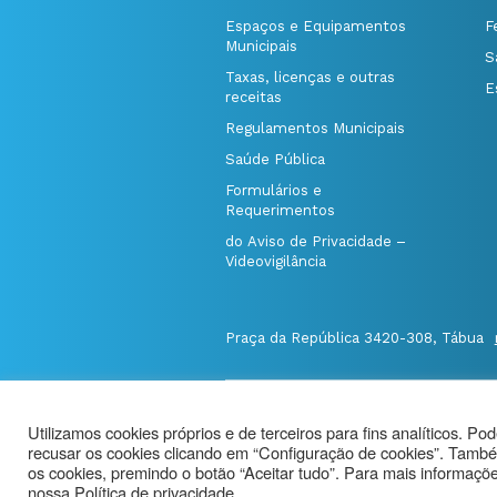
Espaços e Equipamentos
F
Municipais
S
Taxas, licenças e outras
E
receitas
Regulamentos Municipais
Saúde Pública
Formulários e
Requerimentos
do Aviso de Privacidade –
Videovigilância
Praça da República 3420-308, Tábua
@Município de Tábua
|
Mapa do Port
Utilizamos cookies próprios e de terceiros para fins analíticos. Po
Politica de Privacidade
|
recusar os cookies clicando em “Configuração de cookies”. També
Aviso de Privacidade - Videovigilância
os cookies, premindo o botão “Aceitar tudo”. Para mais informações
nossa Política de privacidade.