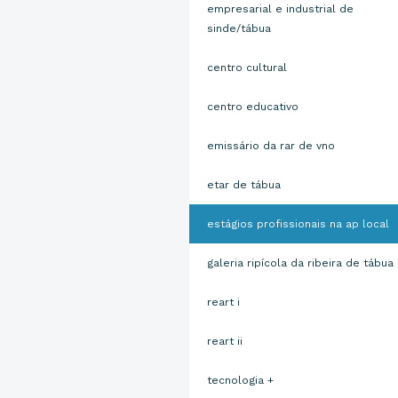
empresarial e industrial de
sinde/tábua
centro cultural
centro educativo
emissário da rar de vno
etar de tábua
estágios profissionais na ap local
galeria ripícola da ribeira de tábua
reart i
reart ii
tecnologia +