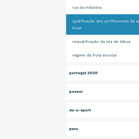
rua da indústria
qualificação dos profissionais da a
local
requalificação da vila de tábua
regime da fruta escolar
portugal 2020
poseur
do-u-sport
paru