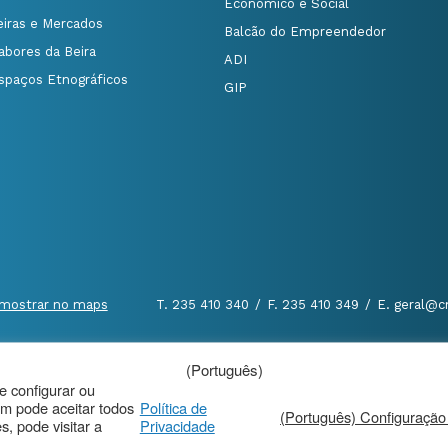
Económico e Social
eiras e Mercados
Balcão do Empreendedor
abores da Beira
ADI
spaços Etnográficos
GIP
mostrar no maps
T. 235 410 340
/
F. 235 410 349
/
E. geral@c
(Português)
al
|
de configurar ou
m pode aceitar todos
Política de
(Português) Configuração
, pode visitar a
Privacidade