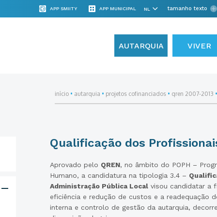
tamanho texto
APP SMIITY
APP MUNICIPAL
AUTARQUIA
VIVER
início
•
autarquia
•
projetos cofinanciados
•
qren 2007-2013
Qualificação dos Profissionai
Aprovado pelo
QREN
, no âmbito do POPH – Progr
Humano, a candidatura na tipologia 3.4 –
Qualific
Administração Pública Local
visou candidatar a 
eficiência e redução de custos e a readequação d
interna e controlo de gestão da autarquia, decor