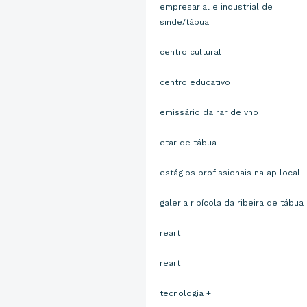
empresarial e industrial de
sinde/tábua
centro cultural
centro educativo
emissário da rar de vno
etar de tábua
estágios profissionais na ap local
galeria ripícola da ribeira de tábua
reart i
reart ii
tecnologia +