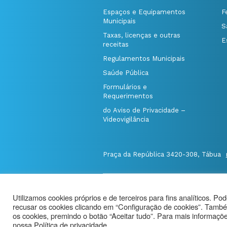
Espaços e Equipamentos
F
Municipais
S
Taxas, licenças e outras
E
receitas
Regulamentos Municipais
Saúde Pública
Formulários e
Requerimentos
do Aviso de Privacidade –
Videovigilância
Praça da República 3420-308, Tábua
@Município de Tábua
|
Mapa do Port
Utilizamos cookies próprios e de terceiros para fins analíticos. Po
Politica de Privacidade
|
recusar os cookies clicando em “Configuração de cookies”. També
Aviso de Privacidade - Videovigilância
os cookies, premindo o botão “Aceitar tudo”. Para mais informações
nossa Política de privacidade.