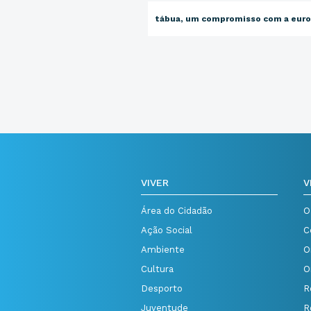
tábua, um compromisso com a eur
VIVER
V
Área do Cidadão
O
Ação Social
C
Ambiente
O
Cultura
O
Desporto
R
Juventude
R