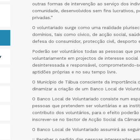
outras formas de intervenção ao serviço dos indiv
comunidade, desenvolvidos sem fins lucrativos, p
privadas.”
O voluntariado surge como uma realidade plurisec
domínios, tais como cívico, de acção social, saúde
defesa do consumidor, protecção civil, desporto e
Poderão ser voluntários todas as pessoas que pr
r
voluntariamente em projectos de interesse social e
desinteressada e responsável, comprometendo-s
aptidões próprias e no seu tempo livre.
O Município de Tábua consciente da importância d
dinamizar a criação de um Banco Local de Volunta
O Banco Local de Voluntariado consiste num espa
pessoas que pretendem ser voluntárias e as inst
contributo dos voluntários, para o efeito poder
inscrever-se no Sector de Acção Social da Câmara
O Banco Local de Voluntariado assumirá as segui
:: Receber o pedido das pessoas interessadas em 