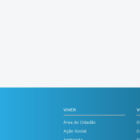
VIVER
V
Área do Cidadão
O
Ação Social
C
Ambiente
O