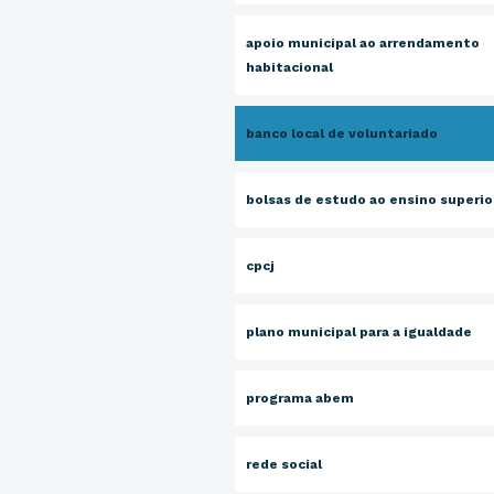
apoio municipal ao arrendamento
habitacional
banco local de voluntariado
bolsas de estudo ao ensino superio
cpcj
plano municipal para a igualdade
programa abem
rede social