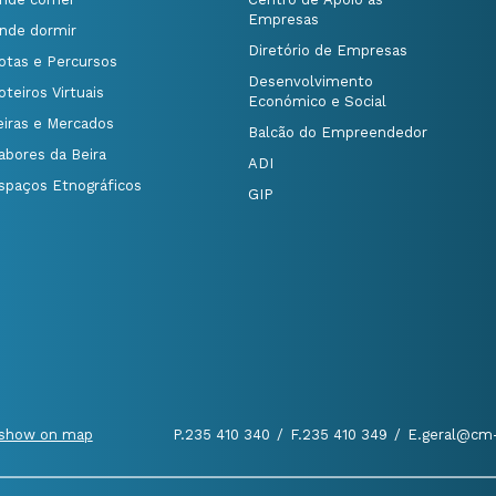
Empresas
nde dormir
Diretório de Empresas
otas e Percursos
Desenvolvimento
oteiros Virtuais
Económico e Social
eiras e Mercados
Balcão do Empreendedor
abores da Beira
ADI
spaços Etnográficos
GIP
show on map
P.235 410 340
/
F.235 410 349
/
E.geral@cm-