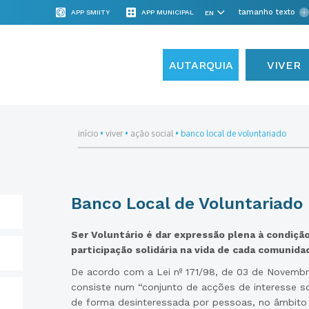
tamanho texto
APP SMIITY
APP MUNICIPAL
AUTARQUIA
VIVER
início
•
viver
•
ação social
•
banco local de voluntariado
Banco Local de Voluntariado
Ser Voluntário é dar expressão plena à condição
participação solidária na vida de cada comunida
De acordo com a Lei nº 171/98, de 03 de Novembro,
consiste num “conjunto de acções de interesse soc
de forma desinteressada por pessoas, no âmbito