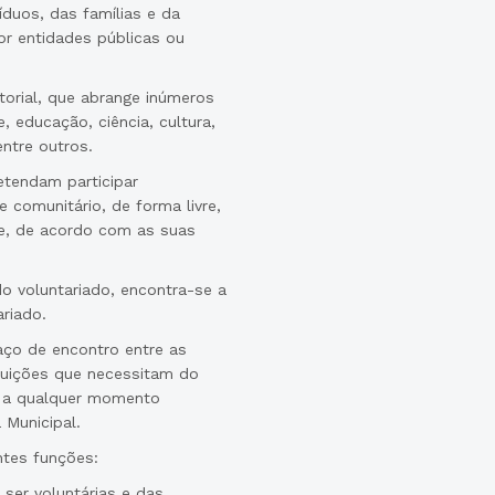
íduos, das famílias e da
or entidades públicas ou
torial, que abrange inúmeros
, educação, ciência, cultura,
ntre outros.
etendam participar
 comunitário, de forma livre,
e, de acordo com as suas
o voluntariado, encontra-se a
riado.
ço de encontro entre as
ituições que necessitam do
ão a qualquer momento
 Municipal.
ntes funções:
ser voluntárias e das