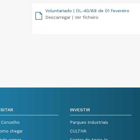
Voluntariado | DL-40/89 de 01 fevereiro
Descarregar |
Ver ficheiro
PDF
ISITAR
INVESTIR
 Concelho
Parques Industriais
omo chegar
CULTIVA
nde comer
Centro de Apoio às