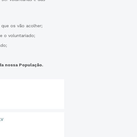
 que os vão acolher;
e o voluntariado;
ado;
 da nossa População.
LV