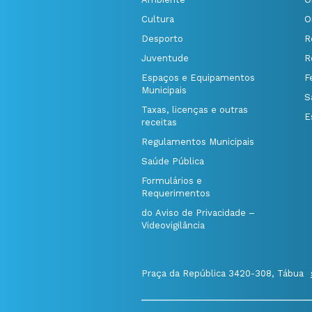
Cultura
O
Desporto
R
Juventude
R
Espaços e Equipamentos
F
Municipais
S
Taxas, licenças e outras
E
receitas
Regulamentos Municipais
Saúde Pública
Formulários e
Requerimentos
do Aviso de Privacidade –
Videovigilância
Praça da República 3420-308, Tábua