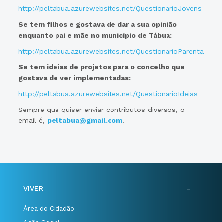
http://peltabua.azurewebsites.net/QuestionarioJovens
Se tem filhos e gostava de dar a sua opinião
enquanto pai e mãe no município de Tábua:
http://peltabua.azurewebsites.net/QuestionarioParentalidad
Se tem ideias de projetos para o concelho que
gostava de ver implementadas:
http://peltabua.azurewebsites.net/QuestionarioIdeias
Sempre que quiser enviar contributos diversos, o
email é,
peltabua@gmail.com
.
VIVER
Área do Cidadão