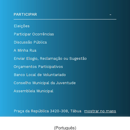
PARTICIPAR
Eleições
Participar Ocorrências
Discussão Pública
A Minha Rua
Enviar Elogio, Reclamação ou Sugestão
Orçamentos Participativos
Banco Local de Voluntariado
Conselho Municipal da Juventude
Assembleia Municipal
Praça da República 3420-308, Tábua
mostrar no maps
T. 235 410 340
/
F. 235 410 349
/
(Português)
E. geral@cm-tabua.pt