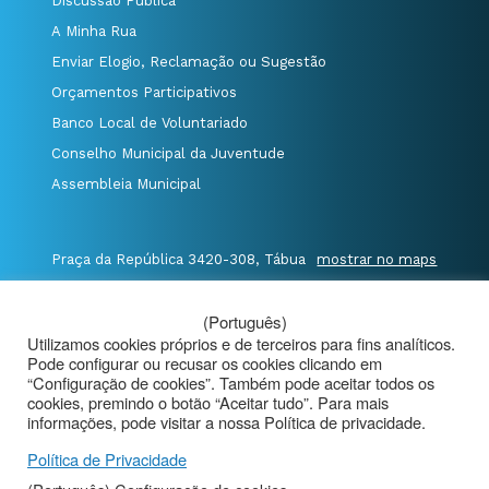
Discussão Pública
A Minha Rua
Enviar Elogio, Reclamação ou Sugestão
Orçamentos Participativos
Banco Local de Voluntariado
Conselho Municipal da Juventude
Assembleia Municipal
Praça da República 3420-308, Tábua
mostrar no maps
T. 235 410 340
/
F. 235 410 349
/
(Português)
E. geral@cm-tabua.pt
Utilizamos cookies próprios e de terceiros para fins analíticos.
Pode configurar ou recusar os cookies clicando em
@Município de Tábua
|
Mapa do Portal
|
“Configuração de cookies”. Também pode aceitar todos os
cookies, premindo o botão “Aceitar tudo”. Para mais
Politica de Privacidade
|
informações, pode visitar a nossa Política de privacidade.
Aviso de Privacidade - Videovigilância
Política de Privacidade