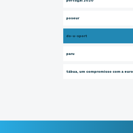
portugal 2020
poseur
do-u-sport
paru
tábua, um compromisso com a eur