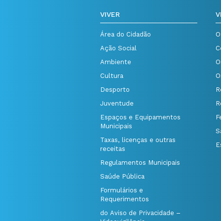
VIVER
V
Área do Cidadão
O
Ação Social
C
Ambiente
O
Cultura
O
Desporto
R
Juventude
R
Espaços e Equipamentos
F
Municipais
S
Taxas, licenças e outras
E
receitas
Regulamentos Municipais
Saúde Pública
Formulários e
Requerimentos
do Aviso de Privacidade –