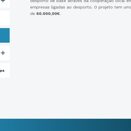
desporto de base através da cooperação local en
empresas ligadas ao desporto. O projeto tem um
de
60.000,00€
.
opa