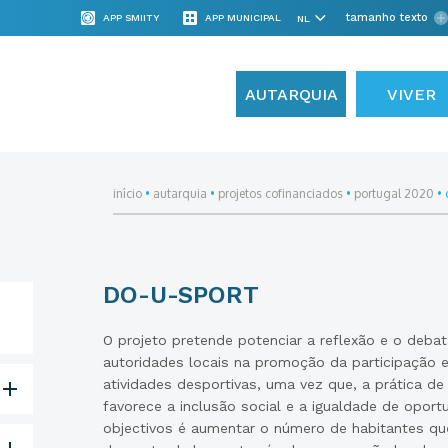
tamanho texto
APP SMIITY
APP MUNICIPAL
AUTARQUIA
VIVER
início
•
autarquia
•
projetos cofinanciados
•
portugal 2020
•
DO-U-SPORT
O projeto pretende potenciar a reflexão e o deba
autoridades locais na promoção da participação 
atividades desportivas, uma vez que, a prática de 
favorece a inclusão social e a igualdade de oport
objectivos é aumentar o número de habitantes qu