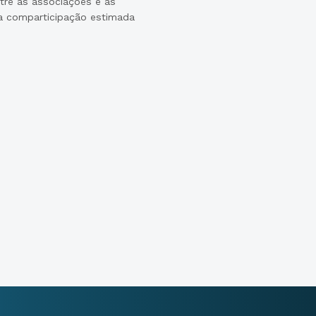
tre as associações e as
a comparticipação estimada