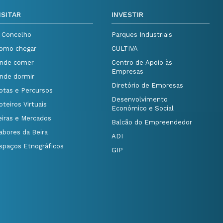
ISITAR
INVESTIR
 Concelho
Parques Industriais
omo chegar
CULTIVA
nde comer
Centro de Apoio às
Empresas
nde dormir
Diretório de Empresas
otas e Percursos
Desenvolvimento
oteiros Virtuais
Económico e Social
eiras e Mercados
Balcão do Empreendedor
abores da Beira
ADI
spaços Etnográficos
GIP