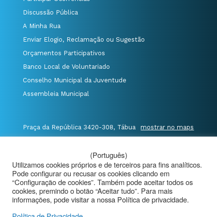
Discussão Pública
A Minha Rua
Enviar Elogio, Reclamação ou Sugestão
Orçamentos Participativos
Banco Local de Voluntariado
Conselho Municipal da Juventude
Assembleia Municipal
Praça da República 3420-308, Tábua
mostrar no maps
T. 235 410 340
/
F. 235 410 349
/
(Português)
E. geral@cm-tabua.pt
Utilizamos cookies próprios e de terceiros para fins analíticos.
Pode configurar ou recusar os cookies clicando em
@Município de Tábua
|
Mapa do Portal
|
“Configuração de cookies”. Também pode aceitar todos os
cookies, premindo o botão “Aceitar tudo”. Para mais
Politica de Privacidade
|
informações, pode visitar a nossa Política de privacidade.
Aviso de Privacidade - Videovigilância
Política de Privacidade