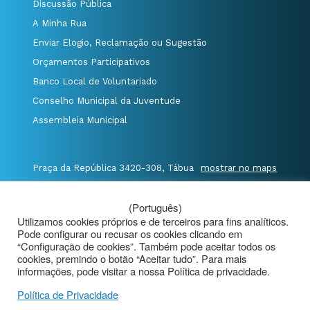
Discussão Pública
A Minha Rua
Enviar Elogio, Reclamação ou Sugestão
Orçamentos Participativos
Banco Local de Voluntariado
Conselho Municipal da Juventude
Assembleia Municipal
Praça da República 3420-308, Tábua
mostrar no maps
T. 235 410 340
/
F. 235 410 349
/
(Português)
E. geral@cm-tabua.pt
Utilizamos cookies próprios e de terceiros para fins analíticos.
Pode configurar ou recusar os cookies clicando em
@Município de Tábua
|
Mapa do Portal
|
“Configuração de cookies”. Também pode aceitar todos os
cookies, premindo o botão “Aceitar tudo”. Para mais
Politica de Privacidade
|
informações, pode visitar a nossa Política de privacidade.
Aviso de Privacidade - Videovigilância
Política de Privacidade