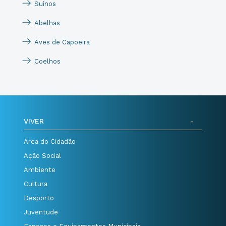
Suínos
Abelhas
Aves de Capoeira
Coelhos
VIVER
Área do Cidadão
Ação Social
Ambiente
Cultura
Desporto
Juventude