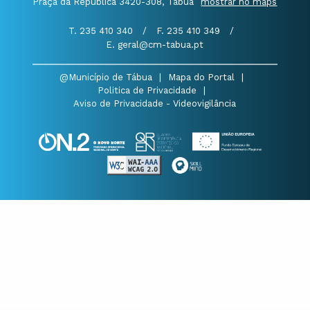
Praça da República 3420-308, Tábua
mostrar no maps
T. 235 410 340
/
F. 235 410 349
/
E. geral@cm-tabua.pt
@Município de Tábua
|
Mapa do Portal
|
Politica de Privacidade
|
Aviso de Privacidade - Videovigilância