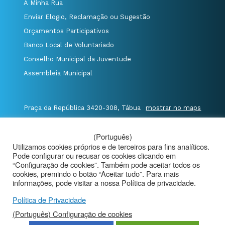
A Minha Rua
Enviar Elogio, Reclamação ou Sugestão
Orçamentos Participativos
Banco Local de Voluntariado
Conselho Municipal da Juventude
Assembleia Municipal
Praça da República 3420-308, Tábua
mostrar no maps
T. 235 410 340
/
F. 235 410 349
/
(Português)
E. geral@cm-tabua.pt
Utilizamos cookies próprios e de terceiros para fins analíticos.
Pode configurar ou recusar os cookies clicando em
@Município de Tábua
|
Mapa do Portal
|
“Configuração de cookies”. Também pode aceitar todos os
cookies, premindo o botão “Aceitar tudo”. Para mais
Politica de Privacidade
|
informações, pode visitar a nossa Política de privacidade.
Aviso de Privacidade - Videovigilância
Política de Privacidade
(Português) Configuração de cookies