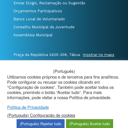
Enviar Elogio, Reclamação ou Sugestão
Orçamentos Participativos
Banco Local de Voluntariado
Conselho Municipal da Juventude
Assembleia Municipal
Praça da República 3420-308, Tábua
mostrar no maps
T. 235 410 340
/
F. 235 410 349
/
(Português)
E. geral@cm-tabua.pt
Utilizamos cookies próprios e de terceiros para fins analíticos.
Pode configurar ou recusar os cookies clicando em
@Município de Tábua
|
Mapa do Portal
|
“Configuração de cookies”. Também pode aceitar todos os
Politica de Privacidade
|
cookies, premindo o botão “Aceitar tudo”. Para mais
informações, pode visitar a nossa Política de privacidade.
Aviso de Privacidade - Videovigilância
Política de Privacidade
(Português) Configuração de cookies
(Português) Rejeitar tudo
(Português) Aceitar tudo