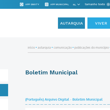
tamanho texto
APP SMIITY
APP MUNICIPAL
AUTARQUIA
VIVER
início
•
autarquia
•
comunicação
•
publicações do município
Boletim Municipal
(Português) Arquivo Digital - Boletim Municipal