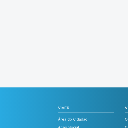
VIVER
V
Área do Cidadão
O
Ação Social
C