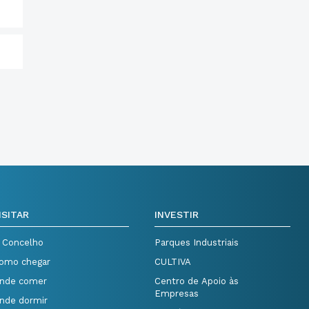
ISITAR
INVESTIR
 Concelho
Parques Industriais
omo chegar
CULTIVA
nde comer
Centro de Apoio às
Empresas
nde dormir