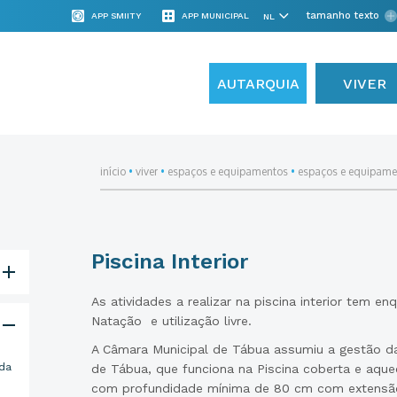
tamanho texto
APP SMIITY
APP MUNICIPAL
AUTARQUIA
VIVER
início
•
viver
•
espaços e equipamentos
•
espaços e equipame
Piscina Interior
As atividades a realizar na piscina interior tem
Natação e utilização livre.
A Câmara Municipal de Tábua assumiu a gestão d
ida
de Tábua, que funciona na Piscina coberta e aque
com profundidade mínima de 80 cm com extensão