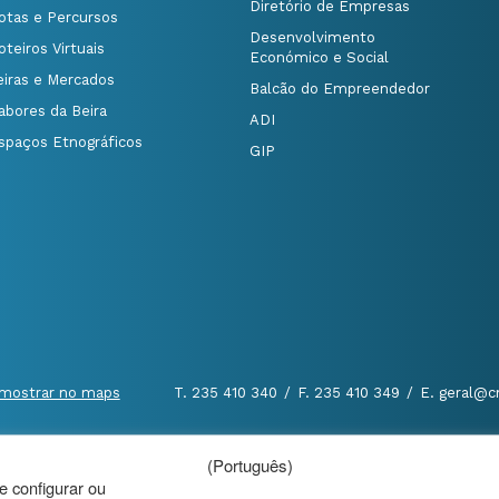
Diretório de Empresas
otas e Percursos
Desenvolvimento
oteiros Virtuais
Económico e Social
eiras e Mercados
Balcão do Empreendedor
abores da Beira
ADI
spaços Etnográficos
GIP
mostrar no maps
T. 235 410 340
/
F. 235 410 349
/
E. geral@c
(Português)
al
|
de configurar ou