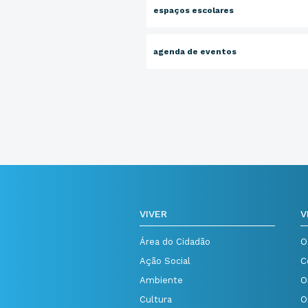
espaços escolares
agenda de eventos
VIVER
V
Área do Cidadão
O
Ação Social
C
Ambiente
O
Cultura
O