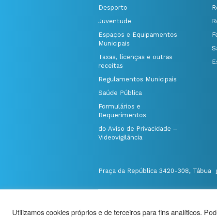
Desporto
R
Juventude
R
Espaços e Equipamentos
F
Municipais
S
Taxas, licenças e outras
E
receitas
Regulamentos Municipais
Saúde Pública
Formulários e
Requerimentos
do Aviso de Privacidade –
Videovigilância
Praça da República 3420-308, Tábua
@Município de Tábua
|
Mapa do Port
Utilizamos cookies próprios e de terceiros para fins analíticos. Po
Politica de Privacidade
|