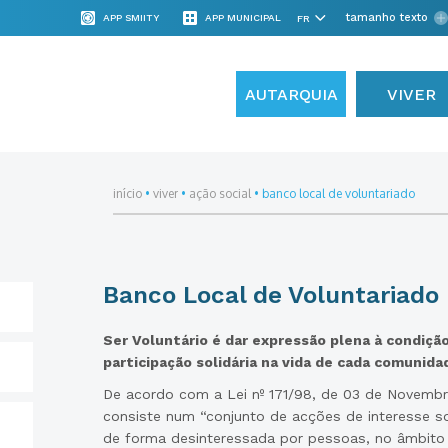
tamanho texto
APP SMIITY
APP MUNICIPAL
AUTARQUIA
VIVER
início
•
viver
•
ação social
•
banco local de voluntariado
Banco Local de Voluntariado
Ser Voluntário é dar expressão plena à condição
participação solidária na vida de cada comunida
De acordo com a Lei nº 171/98, de 03 de Novembro,
consiste num “conjunto de acções de interesse soc
de forma desinteressada por pessoas, no âmbito