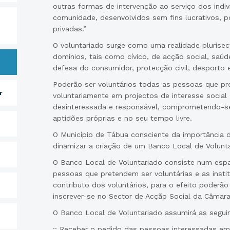
outras formas de intervenção ao serviço dos indiv
comunidade, desenvolvidos sem fins lucrativos, p
privadas.”
O voluntariado surge como uma realidade plurisec
domínios, tais como cívico, de acção social, saúde
defesa do consumidor, protecção civil, desporto e
Poderão ser voluntários todas as pessoas que pr
r
voluntariamente em projectos de interesse social e
desinteressada e responsável, comprometendo-s
aptidões próprias e no seu tempo livre.
O Município de Tábua consciente da importância d
dinamizar a criação de um Banco Local de Volunta
O Banco Local de Voluntariado consiste num espa
pessoas que pretendem ser voluntárias e as inst
contributo dos voluntários, para o efeito poder
inscrever-se no Sector de Acção Social da Câmara
O Banco Local de Voluntariado assumirá as segui
:: Receber o pedido das pessoas interessadas em 