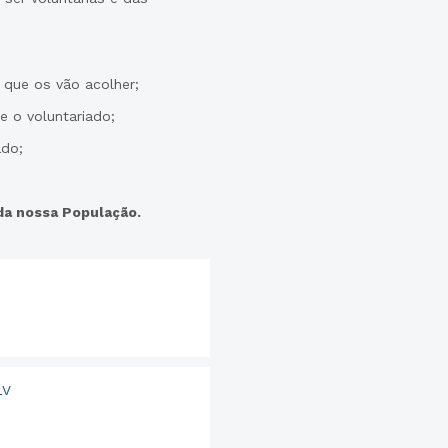
 que os vão acolher;
e o voluntariado;
ado;
 da nossa População.
LV