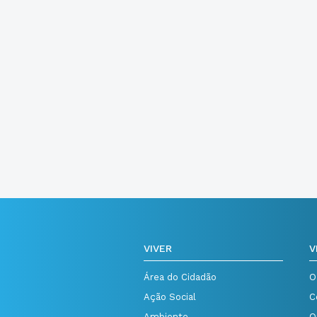
VIVER
V
Área do Cidadão
O
Ação Social
C
Ambiente
O