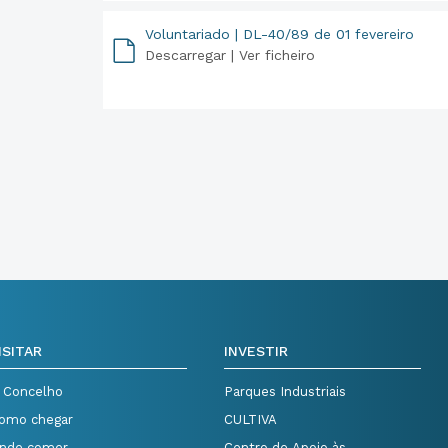
Voluntariado | DL-40/89 de 01 fevereiro
Descarregar |
Ver ficheiro
PDF
ISITAR
INVESTIR
 Concelho
Parques Industriais
omo chegar
CULTIVA
nde comer
Centro de Apoio às