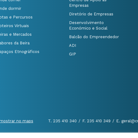
Empresas
nde dormir
Diretório de Empresas
otas e Percursos
Desenvolvimento
oteiros Virtuais
Económico e Social
eiras e Mercados
Balcão do Empreendedor
abores da Beira
ADI
spaços Etnográficos
GIP
mostrar no maps
T. 235 410 340
/
F. 235 410 349
/
E. geral@c