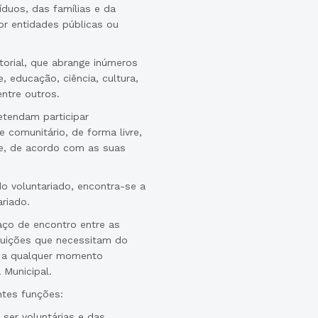
íduos, das famílias e da
or entidades públicas ou
torial, que abrange inúmeros
, educação, ciência, cultura,
ntre outros.
etendam participar
 comunitário, de forma livre,
e, de acordo com as suas
o voluntariado, encontra-se a
riado.
ço de encontro entre as
ituições que necessitam do
ão a qualquer momento
 Municipal.
ntes funções:
ser voluntárias e das