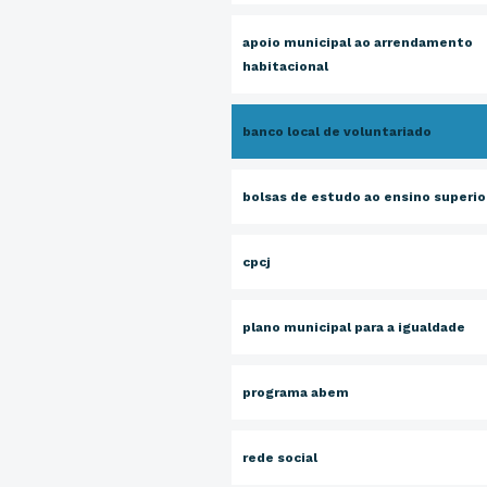
apoio municipal ao arrendamento
habitacional
banco local de voluntariado
bolsas de estudo ao ensino superio
cpcj
plano municipal para a igualdade
programa abem
rede social