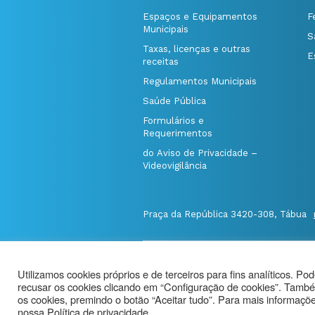
Espaços e Equipamentos
F
Municipais
S
Taxas, licenças e outras
E
receitas
Regulamentos Municipais
Saúde Pública
Formulários e
Requerimentos
do Aviso de Privacidade –
Videovigilância
Praça da República 3420-308, Tábua
@Município de Tábua
|
Mapa do Port
Utilizamos cookies próprios e de terceiros para fins analíticos. Po
Politica de Privacidade
|
recusar os cookies clicando em “Configuração de cookies”. També
Aviso de Privacidade - Videovigilância
os cookies, premindo o botão “Aceitar tudo”. Para mais informações
nossa Política de privacidade.