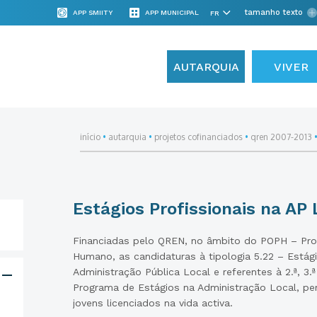
tamanho texto
APP SMIITY
APP MUNICIPAL
AUTARQUIA
VIVER
início
•
autarquia
•
projetos cofinanciados
•
qren 2007-2013
Estágios Profissionais na AP 
Financiadas pelo QREN, no âmbito do POPH – Pro
Humano, as candidaturas à tipologia 5.22 – Estági
Administração Pública Local e referentes à 2.ª, 3.
Programa de Estágios na Administração Local, per
jovens licenciados na vida activa.