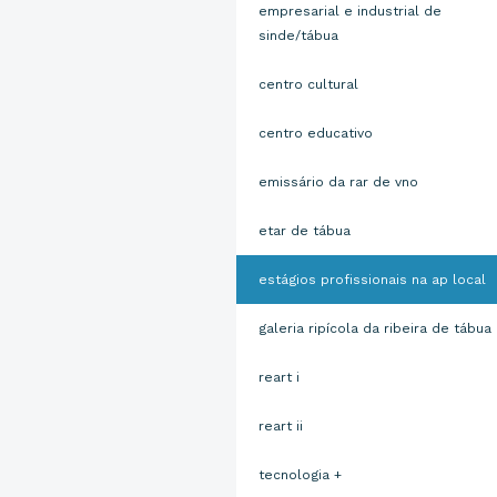
empresarial e industrial de
sinde/tábua
centro cultural
centro educativo
emissário da rar de vno
etar de tábua
estágios profissionais na ap local
galeria ripícola da ribeira de tábua
reart i
reart ii
tecnologia +