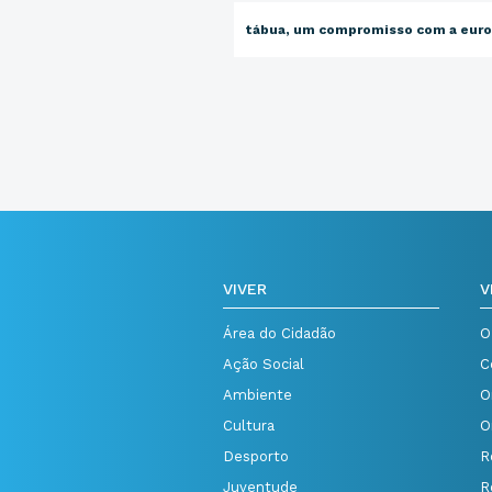
tábua, um compromisso com a eur
VIVER
V
Área do Cidadão
O
Ação Social
C
Ambiente
O
Cultura
O
Desporto
R
Juventude
R