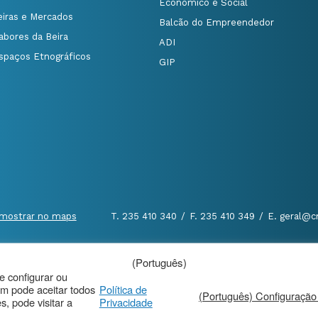
Económico e Social
eiras e Mercados
Balcão do Empreendedor
abores da Beira
ADI
spaços Etnográficos
GIP
mostrar no maps
T. 235 410 340
/
F. 235 410 349
/
E. geral@c
(Português)
al
|
de configurar ou
m pode aceitar todos
Política de
(Português) Configuração
, pode visitar a
Privacidade