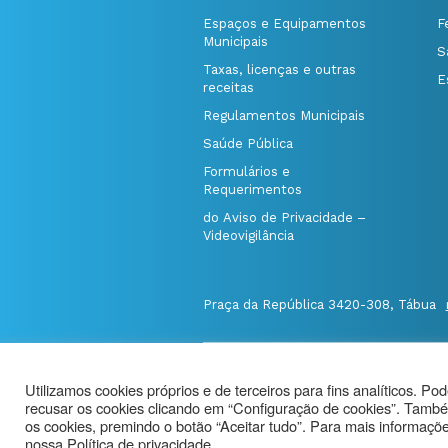
Espaços e Equipamentos
F
Municipais
S
Taxas, licenças e outras
E
receitas
Regulamentos Municipais
Saúde Pública
Formulários e
Requerimentos
do Aviso de Privacidade –
Videovigilância
Praça da República 3420-308, Tábua
@Município de Tábua
|
Mapa do Port
Utilizamos cookies próprios e de terceiros para fins analíticos. Po
Politica de Privacidade
|
recusar os cookies clicando em “Configuração de cookies”. També
Aviso de Privacidade - Videovigilância
os cookies, premindo o botão “Aceitar tudo”. Para mais informações
nossa Política de privacidade.