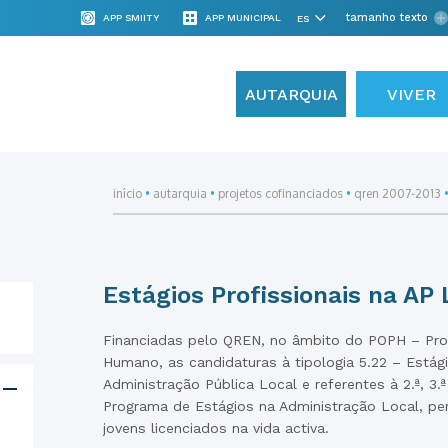
tamanho texto
APP SMIITY
APP MUNICIPAL
AUTARQUIA
VIVER
início
•
autarquia
•
projetos cofinanciados
•
qren 2007-2013
Estágios Profissionais na AP 
Financiadas pelo QREN, no âmbito do POPH – Pro
Humano, as candidaturas à tipologia 5.22 – Estági
Administração Pública Local e referentes à 2.ª, 3.
Programa de Estágios na Administração Local, per
jovens licenciados na vida activa.