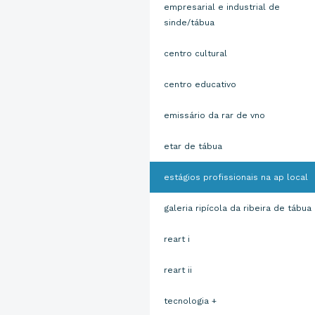
empresarial e industrial de
sinde/tábua
centro cultural
centro educativo
emissário da rar de vno
etar de tábua
estágios profissionais na ap local
galeria ripícola da ribeira de tábua
reart i
reart ii
tecnologia +