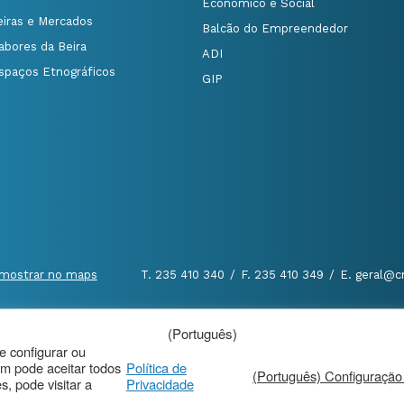
Económico e Social
eiras e Mercados
Balcão do Empreendedor
abores da Beira
ADI
spaços Etnográficos
GIP
mostrar no maps
T. 235 410 340
/
F. 235 410 349
/
E. geral@c
(Português)
al
|
de configurar ou
m pode aceitar todos
Política de
(Português) Configuração
, pode visitar a
Privacidade