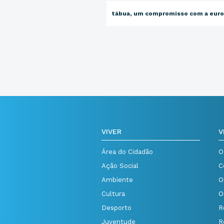
tábua, um compromisso com a eur
VIVER
V
Área do Cidadão
O
Ação Social
C
Ambiente
O
Cultura
O
Desporto
R
Juventude
R