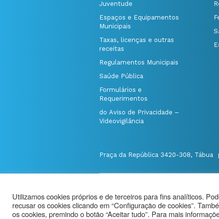
Juventude
R
Espaços e Equipamentos
F
Municipais
S
Taxas, licenças e outras
E
receitas
Regulamentos Municipais
Saúde Pública
Formulários e
Requerimentos
do Aviso de Privacidade –
Videovigilância
Praça da República 3420-308, Tábua
@Município de Tábua
|
Mapa do Port
Utilizamos cookies próprios e de terceiros para fins analíticos. Po
Politica de Privacidade
|
recusar os cookies clicando em “Configuração de cookies”. També
Aviso de Privacidade - Videovigilância
os cookies, premindo o botão “Aceitar tudo”. Para mais informações