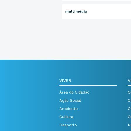
multimédia
VIVER
V
Área do Cidadão
O
Ação Social
C
Ambiente
O
Cultura
O
Desporto
R