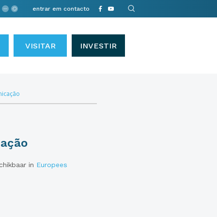
entrar em contacto
VISITAR
INVESTIR
nicação
cação
schikbaar in
Europees