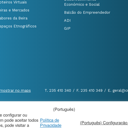
oteiros Virtuais
Económico e Social
eiras e Mercados
Balcão do Empreendedor
abores da Beira
ADI
spaços Etnográficos
GIP
mostrar no maps
T. 235 410 340
/
F. 235 410 349
/
E. geral@c
(Português)
al
|
de configurar ou
m pode aceitar todos
Política de
(Português) Configuração
, pode visitar a
Privacidade