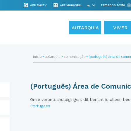
tamanho texto
APP SMIITY
APP MUNICIPAL
AUTARQUIA
VIVER
início
•
autarquia
•
comunicação
•
(português) área de comu
(Português) Área de Comuni
Onze verontschuldigingen, dit bericht is alleen be
Portugees
.