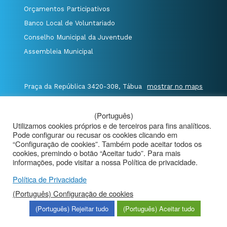
Orçamentos Participativos
Banco Local de Voluntariado
Conselho Municipal da Juventude
Assembleia Municipal
Praça da República 3420-308, Tábua
mostrar no maps
T. 235 410 340
/
F. 235 410 349
/
(Português)
E. geral@cm-tabua.pt
Utilizamos cookies próprios e de terceiros para fins analíticos.
Pode configurar ou recusar os cookies clicando em
@Município de Tábua
|
Mapa do Portal
|
“Configuração de cookies”. Também pode aceitar todos os
cookies, premindo o botão “Aceitar tudo”. Para mais
Politica de Privacidade
|
informações, pode visitar a nossa Política de privacidade.
Aviso de Privacidade - Videovigilância
Política de Privacidade
(Português) Configuração de cookies
(Português) Rejeitar tudo
(Português) Aceitar tudo