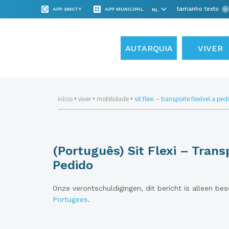
tamanho texto
APP SMIITY
APP MUNICIPAL
AUTARQUIA
VIVER
início
•
viver
•
mobilidade
•
sit flexi – transporte flexível a ped
(Português) Sit Flexi – Trans
Pedido
Onze verontschuldigingen, dit bericht is alleen be
Portugees
.