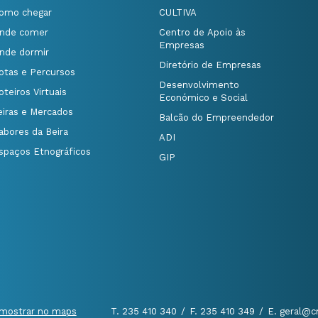
omo chegar
CULTIVA
nde comer
Centro de Apoio às
Empresas
nde dormir
Diretório de Empresas
otas e Percursos
Desenvolvimento
oteiros Virtuais
Económico e Social
eiras e Mercados
Balcão do Empreendedor
abores da Beira
ADI
spaços Etnográficos
GIP
mostrar no maps
T. 235 410 340
/
F. 235 410 349
/
E. geral@c