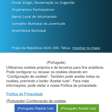
Enviar Elogio, Reclamação ou Sugestão
Orçamentos Participativos
Banco Local de Voluntariado
Conselho Municipal da Juventude
Assembleia Municipal
Praça da República 3420-308, Tábua
mostrar no maps
T. 235 410 340
/
F. 235 410 349
/
(Português)
E. geral@cm-tabua.pt
Utilizamos cookies próprios e de terceiros para fins analíticos.
Pode configurar ou recusar os cookies clicando em
@Município de Tábua
|
Mapa do Portal
|
“Configuração de cookies”. Também pode aceitar todos os
Politica de Privacidade
|
cookies, premindo o botão “Aceitar tudo”. Para mais
informações, pode visitar a nossa Política de privacidade.
Aviso de Privacidade - Videovigilância
Política de Privacidade
(Português) Configuração de cookies
(Português) Rejeitar tudo
(Português) Aceitar tudo