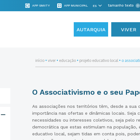
tamanho texto
APP SMIITY
APP MUNICIPAL
AUTARQUIA
VIVER
início
•
viver
•
educação
•
projeto educativo local
•
o associat
O Associativismo e o seu Pap
As associações nos territórios têm, desde a sua c
importância nas ofertas e dinâmicas locais. Seja
necessidades ou interesses coletivos, seja pelo r
democrática que estas estimulam na população, 
educativo local, sejam tidas em conta pois, poder