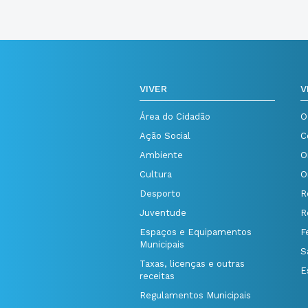
VIVER
V
Área do Cidadão
O
Ação Social
C
Ambiente
O
Cultura
O
Desporto
R
Juventude
R
Espaços e Equipamentos
F
Municipais
S
Taxas, licenças e outras
E
receitas
Regulamentos Municipais