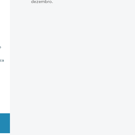
dezembro.
o
ica