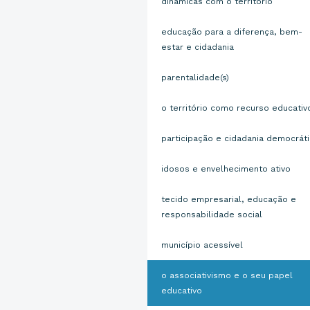
dinâmicas com o território
educação para a diferença, bem-
estar e cidadania
parentalidade(s)
o território como recurso educativ
participação e cidadania democrát
idosos e envelhecimento ativo
tecido empresarial, educação e
responsabilidade social
município acessível
o associativismo e o seu papel
educativo