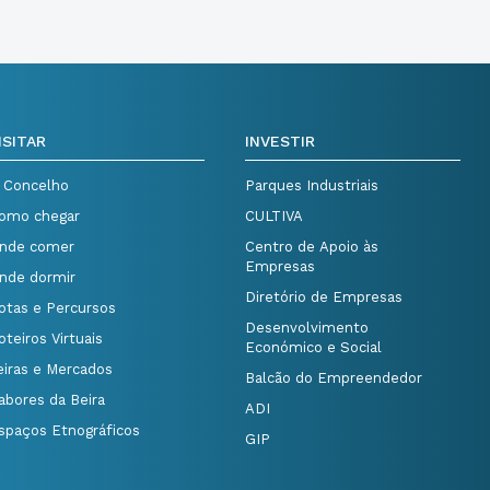
ISITAR
INVESTIR
 Concelho
Parques Industriais
omo chegar
CULTIVA
nde comer
Centro de Apoio às
Empresas
nde dormir
Diretório de Empresas
otas e Percursos
Desenvolvimento
oteiros Virtuais
Económico e Social
eiras e Mercados
Balcão do Empreendedor
abores da Beira
ADI
spaços Etnográficos
GIP