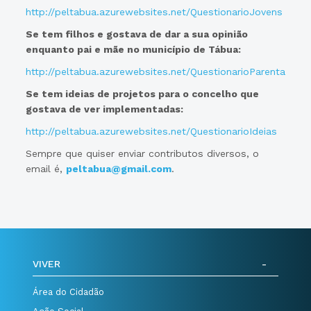
http://peltabua.azurewebsites.net/QuestionarioJovens
Se tem filhos e gostava de dar a sua opinião
enquanto pai e mãe no município de Tábua:
http://peltabua.azurewebsites.net/QuestionarioParentalidad
Se tem ideias de projetos para o concelho que
gostava de ver implementadas:
http://peltabua.azurewebsites.net/QuestionarioIdeias
Sempre que quiser enviar contributos diversos, o
email é,
peltabua@gmail.com
.
VIVER
Área do Cidadão