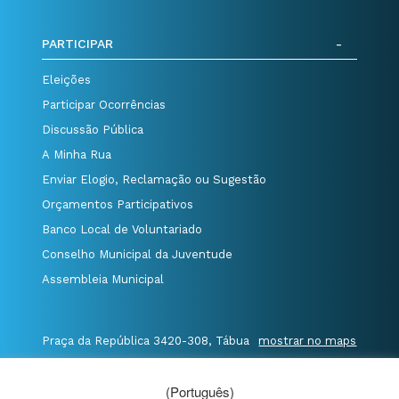
PARTICIPAR
Eleições
Participar Ocorrências
Discussão Pública
A Minha Rua
Enviar Elogio, Reclamação ou Sugestão
Orçamentos Participativos
Banco Local de Voluntariado
Conselho Municipal da Juventude
Assembleia Municipal
Praça da República 3420-308, Tábua
mostrar no maps
T. 235 410 340
/
F. 235 410 349
/
(Português)
E. geral@cm-tabua.pt