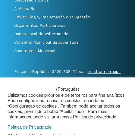
Discussão Pública
A Minha Rua
Enviar Elogio, Reclamação ou Sugestão
Orçamentos Participativos
Banco Local de Voluntariado
Conselho Municipal da Juventude
Assembleia Municipal
Praça da República 3420-308, Tábua
mostrar no maps
T. 235 410 340
/
F. 235 410 349
/
(Português)
E. geral@cm-tabua.pt
Utilizamos cookies próprios e de terceiros para fins analíticos.
Pode configurar ou recusar os cookies clicando em
@Município de Tábua
|
Mapa do Portal
|
“Configuração de cookies”. Também pode aceitar todos os
cookies, premindo o botão “Aceitar tudo”. Para mais
Politica de Privacidade
|
informações, pode visitar a nossa Política de privacidade.
Aviso de Privacidade - Videovigilância
Política de Privacidade