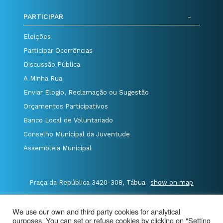
PARTICIPAR
Eleições
Participar Ocorrências
Discussão Pública
A Minha Rua
Enviar Elogio, Reclamação ou Sugestão
Orçamentos Participativos
Banco Local de Voluntariado
Conselho Municipal da Juventude
Assembleia Municipal
Praça da República 3420-308, Tábua
show on map
P.235 410 340
/
F.235 410 349
/
We use our own and third party cookies for analytical
E.geral@cm-tabua.pt
purposes. You can set or refuse cookies by clicking on "Setting