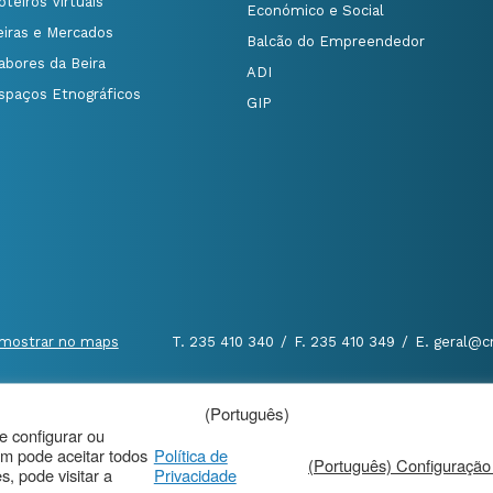
oteiros Virtuais
Económico e Social
eiras e Mercados
Balcão do Empreendedor
abores da Beira
ADI
spaços Etnográficos
GIP
mostrar no maps
T. 235 410 340
/
F. 235 410 349
/
E. geral@c
(Português)
al
|
de configurar ou
m pode aceitar todos
Política de
(Português) Configuração
, pode visitar a
Privacidade