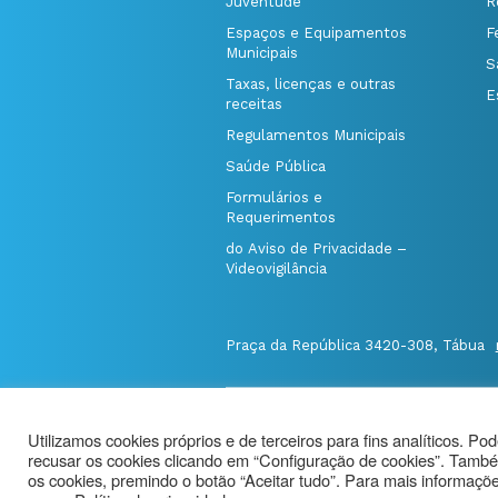
Juventude
R
Espaços e Equipamentos
F
Municipais
S
Taxas, licenças e outras
E
receitas
Regulamentos Municipais
Saúde Pública
Formulários e
Requerimentos
do Aviso de Privacidade –
Videovigilância
Praça da República 3420-308, Tábua
@Município de Tábua
|
Mapa do Port
Utilizamos cookies próprios e de terceiros para fins analíticos. Po
Politica de Privacidade
|
recusar os cookies clicando em “Configuração de cookies”. També
Aviso de Privacidade - Videovigilância
os cookies, premindo o botão “Aceitar tudo”. Para mais informações