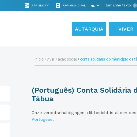
tamanho texto
APP SMIITY
APP MUNICIPAL
AUTARQUIA
VIVER
início
•
viver
•
ação social
•
conta solidária do município de 
(Português) Conta Solidária 
Tábua
Onze verontschuldigingen, dit bericht is alleen be
Portugees
.