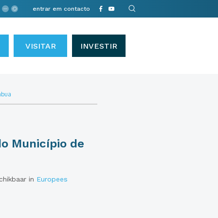
entrar em contacto
VISITAR
INVESTIR
tábua
do Município de
schikbaar in
Europees