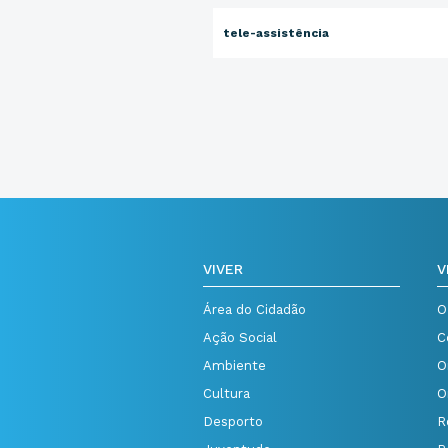
tele-assistência
VIVER
V
Área do Cidadão
O
Ação Social
C
Ambiente
O
Cultura
O
Desporto
R