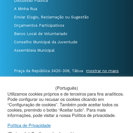
Discussão Pública
A Minha Rua
Enviar Elogio, Reclamação ou Sugestão
Orçamentos Participativos
Banco Local de Voluntariado
Conselho Municipal da Juventude
Assembleia Municipal
Praça da República 3420-308, Tábua
mostrar no maps
T. 235 410 340
/
F. 235 410 349
/
(Português)
E. geral@cm-tabua.pt
Utilizamos cookies próprios e de terceiros para fins analíticos.
Pode configurar ou recusar os cookies clicando em
@Município de Tábua
|
Mapa do Portal
|
“Configuração de cookies”. Também pode aceitar todos os
cookies, premindo o botão “Aceitar tudo”. Para mais
Politica de Privacidade
|
informações, pode visitar a nossa Política de privacidade.
Aviso de Privacidade - Videovigilância
Política de Privacidade