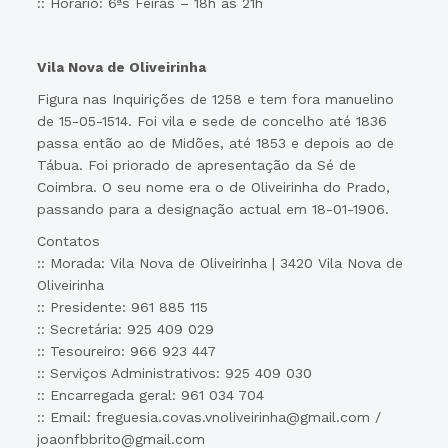
:: Horário: 6ªs Feiras – 18h às 21h
Vila Nova de Oliveirinha
Figura nas Inquirições de 1258 e tem fora manuelino
de 15-05-1514. Foi vila e sede de concelho até 1836
passa então ao de Midões, até 1853 e depois ao de
Tábua. Foi priorado de apresentação da Sé de
Coimbra. O seu nome era o de Oliveirinha do Prado,
passando para a designação actual em 18-01-1906.
Contatos
:: Morada: Vila Nova de Oliveirinha | 3420 Vila Nova de
Oliveirinha
:: Presidente: 961 885 115
:: Secretária: 925 409 029
:: Tesoureiro: 966 923 447
:: Serviços Administrativos: 925 409 030
:: Encarregada geral: 961 034 704
:: Email: freguesia.covas.vnoliveirinha@gmail.com /
joaonfbbrito@gmail.com