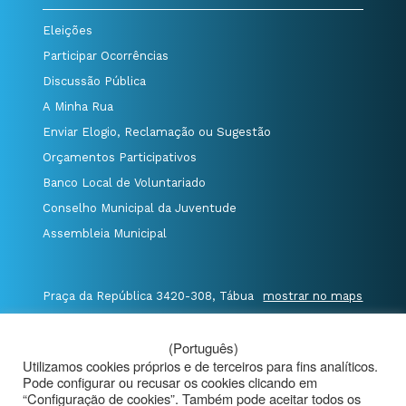
Eleições
Participar Ocorrências
Discussão Pública
A Minha Rua
Enviar Elogio, Reclamação ou Sugestão
Orçamentos Participativos
Banco Local de Voluntariado
Conselho Municipal da Juventude
Assembleia Municipal
Praça da República 3420-308, Tábua
mostrar no maps
T. 235 410 340
/
F. 235 410 349
/
(Português)
E. geral@cm-tabua.pt
Utilizamos cookies próprios e de terceiros para fins analíticos.
Pode configurar ou recusar os cookies clicando em
@Município de Tábua
|
Mapa do Portal
|
“Configuração de cookies”. Também pode aceitar todos os