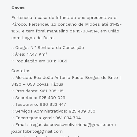
Covas
Pertenceu à casa do Infantado que apresentava o
Pároco. Pertenceu ao concelho de Midões até 31-12-
1853 e tem foral manuelino de 15-03-1514, em união
com Lagos da Beira.
:: Orago: N.ª Senhora da Conceição
:: Área: 17,47 Km²
:: População em 2011: 1085
Contatos
:: Morada: Rua João António Paulo Borges de Brito |
3420 – 053 Covas Tábua
:: Presidente: 961 885 115
:: Secretária: 925 409 029
:: Tesoureiro: 966 923 447
:: Serviços Administrativos: 925 409 030
:: Encarregada geral: 961 034 704
:: Email: freguesia.covas.vnoliveirinha@gmail.com /
joaonfbbrito@gmail.com