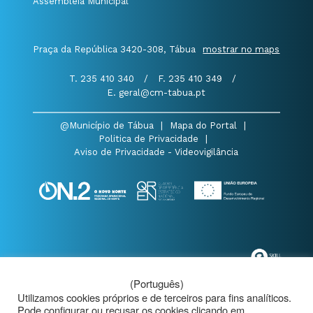
Assembleia Municipal
Praça da República 3420-308, Tábua
mostrar no maps
T. 235 410 340
/
F. 235 410 349
/
E. geral@cm-tabua.pt
@Município de Tábua
|
Mapa do Portal
|
Politica de Privacidade
|
Aviso de Privacidade - Videovigilância
(Português)
Utilizamos cookies próprios e de terceiros para fins analíticos.
Pode configurar ou recusar os cookies clicando em