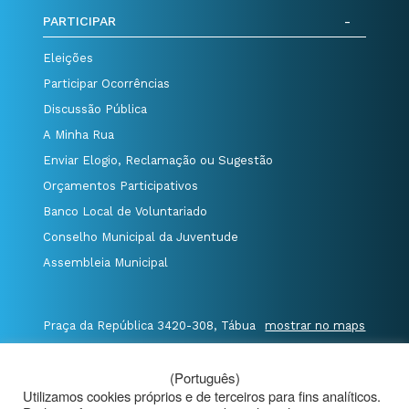
PARTICIPAR
Eleições
Participar Ocorrências
Discussão Pública
A Minha Rua
Enviar Elogio, Reclamação ou Sugestão
Orçamentos Participativos
Banco Local de Voluntariado
Conselho Municipal da Juventude
Assembleia Municipal
Praça da República 3420-308, Tábua
mostrar no maps
T. 235 410 340
/
F. 235 410 349
/
(Português)
E. geral@cm-tabua.pt
Utilizamos cookies próprios e de terceiros para fins analíticos.