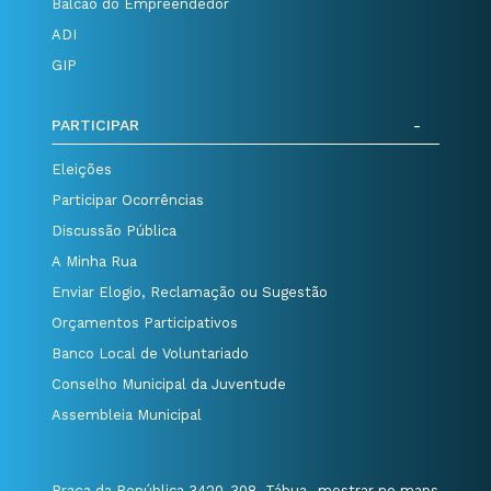
Balcão do Empreendedor
ADI
GIP
PARTICIPAR
Eleições
Participar Ocorrências
Discussão Pública
A Minha Rua
Enviar Elogio, Reclamação ou Sugestão
Orçamentos Participativos
Banco Local de Voluntariado
Conselho Municipal da Juventude
Assembleia Municipal
Praça da República 3420-308, Tábua
mostrar no maps