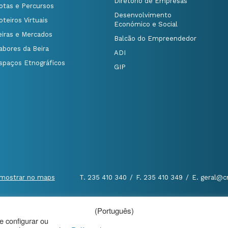
Diretório de Empresas
otas e Percursos
Desenvolvimento
oteiros Virtuais
Económico e Social
eiras e Mercados
Balcão do Empreendedor
abores da Beira
ADI
spaços Etnográficos
GIP
mostrar no maps
T. 235 410 340
/
F. 235 410 349
/
E. geral@c
(Português)
al
|
de configurar ou