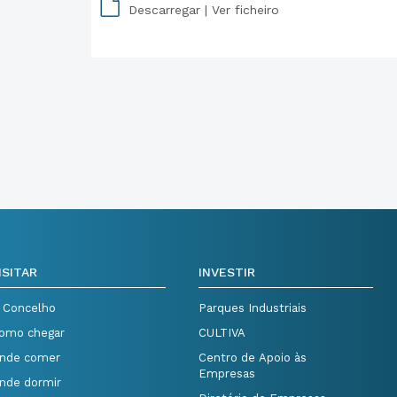
Descarregar |
Ver ficheiro
PDF
ISITAR
INVESTIR
 Concelho
Parques Industriais
omo chegar
CULTIVA
nde comer
Centro de Apoio às
Empresas
nde dormir