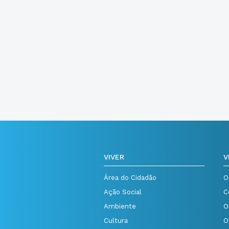
VIVER
V
Área do Cidadão
O
Ação Social
C
Ambiente
O
Cultura
O