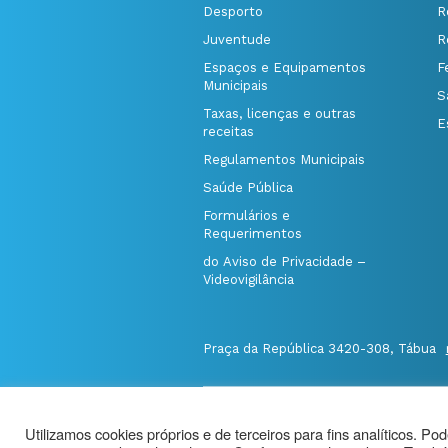
Desporto
R
Juventude
R
Espaços e Equipamentos
F
Municipais
S
Taxas, licenças e outras
E
receitas
Regulamentos Municipais
Saúde Pública
Formulários e
Requerimentos
do Aviso de Privacidade –
Videovigilância
Praça da República 3420-308, Tábua
@Município de Tábua
|
Mapa do Port
Utilizamos cookies próprios e de terceiros para fins analíticos. Po
Politica de Privacidade
|