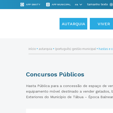
tamanho texto
APP SMIITY
APP MUNICIPAL
AUTARQUIA
VIVER
início
•
autarquia
•
(português) gestão municipal
•
hastas e c
Concursos Públicos
Hasta Pública para a concessão de espaço de ve
equipamento móvel destinado a vender gelados, b
Exteriores do Município de Tábua – Época Balnea