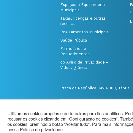
Espaços e Equipamentos
F
Municipais
S
Taxas, licenças e outras
E
receitas
Regulamentos Municipais
Saúde Pública
Formulários e
Requerimentos
do Aviso de Privacidade –
Videovigilância
Praça da República 3420-308, Tábua
@Município de Tábua
|
Mapa do Port
Utilizamos cookies próprios e de terceiros para fins analíticos. Po
Politica de Privacidade
|
recusar os cookies clicando em “Configuração de cookies”. També
Aviso de Privacidade - Videovigilância
os cookies, premindo o botão “Aceitar tudo”. Para mais informações
nossa Política de privacidade.