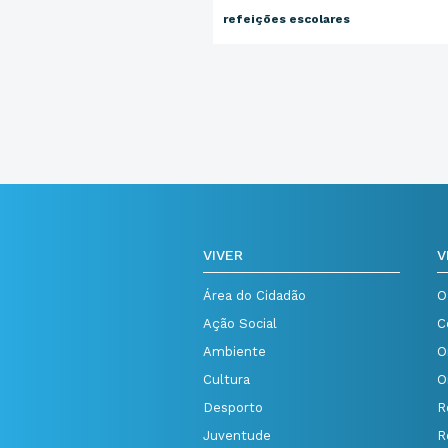
refeições escolares
VIVER
V
Área do Cidadão
O
Ação Social
C
Ambiente
O
Cultura
O
Desporto
R
Juventude
R