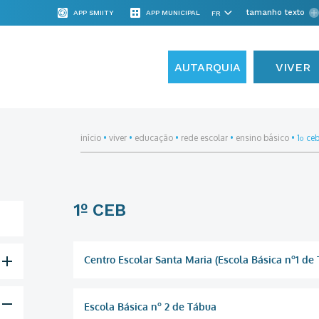
tamanho texto
APP SMIITY
APP MUNICIPAL
AUTARQUIA
VIVER
início
•
viver
•
educação
•
rede escolar
•
ensino básico
•
1º ce
1º CEB
Centro Escolar Santa Maria (Escola Básica nº1 de
Escola Básica nº 2 de Tábua