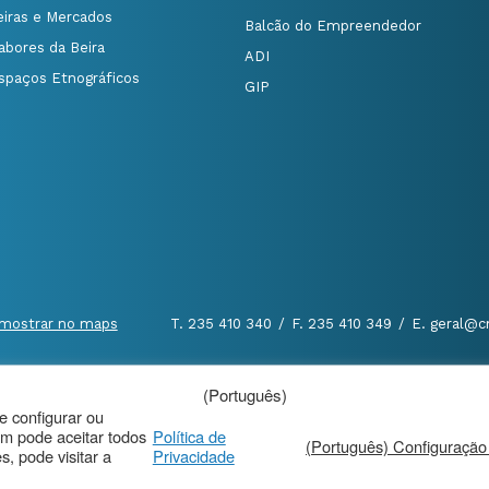
eiras e Mercados
Balcão do Empreendedor
abores da Beira
ADI
spaços Etnográficos
GIP
mostrar no maps
T. 235 410 340
/
F. 235 410 349
/
E. geral@c
(Português)
al
|
de configurar ou
m pode aceitar todos
Política de
(Português) Configuração
, pode visitar a
Privacidade