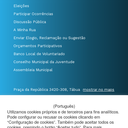
Eleições
Participar Ocorrências
Discussão Pública
A Minha Rua
Enviar Elogio, Reclamação ou Sugestão
Orçamentos Participativos
Banco Local de Voluntariado
Conselho Municipal da Juventude
Assembleia Municipal
Praça da República 3420-308, Tábua
mostrar no maps
T. 235 410 340
/
F. 235 410 349
/
(Português)
E. geral@cm-tabua.pt
Utilizamos cookies próprios e de terceiros para fins analíticos.
Pode configurar ou recusar os cookies clicando em
@Município de Tábua
|
Mapa do Portal
|
“Configuração de cookies”. Também pode aceitar todos os
cookies, premindo o botão “Aceitar tudo”. Para mais
Politica de Privacidade
|