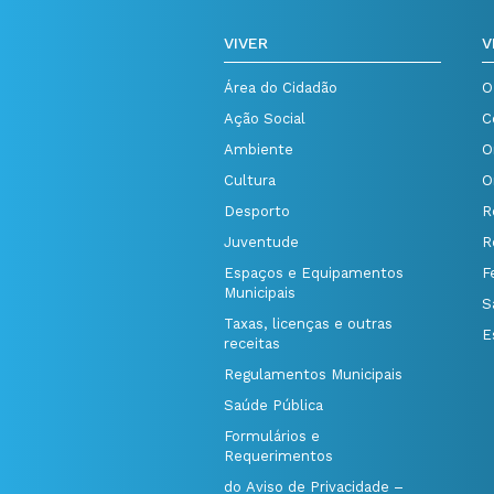
VIVER
V
Área do Cidadão
O
Ação Social
C
Ambiente
O
Cultura
O
Desporto
R
Juventude
R
Espaços e Equipamentos
F
Municipais
S
Taxas, licenças e outras
E
receitas
Regulamentos Municipais
Saúde Pública
Formulários e
Requerimentos
do Aviso de Privacidade –