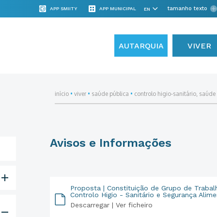
tamanho texto
APP SMIITY
APP MUNICIPAL
AUTARQUIA
VIVER
início
•
viver
•
saúde pública
•
controlo higio-sanitário, saúd
Avisos e Informações
Proposta | Constituição de Grupo de Trabalho
Controlo Higio - Sanitário e Segurança Alime
Descarregar |
Ver ficheiro
PDF