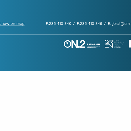
show on map
P.235 410 340
/
F.235 410 349
/
E.geral@cm-