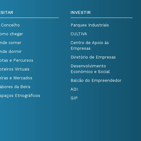
ISITAR
INVESTIR
 Concelho
Parques Industriais
omo chegar
CULTIVA
nde comer
Centro de Apoio às
Empresas
nde dormir
Diretório de Empresas
otas e Percursos
Desenvolvimento
oteiros Virtuais
Económico e Social
eiras e Mercados
Balcão do Empreendedor
abores da Beira
ADI
spaços Etnográficos
GIP