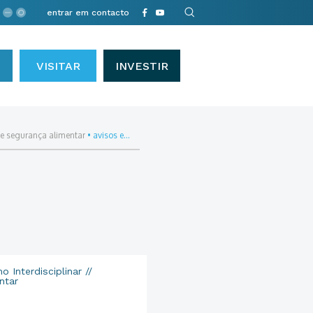
entrar em contacto
VISITAR
INVESTIR
e e segurança alimentar
•
avisos e...
 Interdisciplinar //
ntar