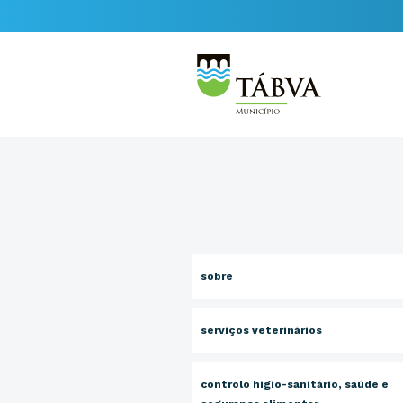
sobre
serviços veterinários
controlo higio-sanitário, saúde e