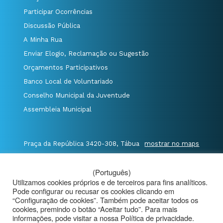
Participar Ocorrências
Discussão Pública
A Minha Rua
Enviar Elogio, Reclamação ou Sugestão
Orçamentos Participativos
Banco Local de Voluntariado
Conselho Municipal da Juventude
Assembleia Municipal
Praça da República 3420-308, Tábua
mostrar no maps
T. 235 410 340
/
F. 235 410 349
/
(Português)
E. geral@cm-tabua.pt
Utilizamos cookies próprios e de terceiros para fins analíticos.
Pode configurar ou recusar os cookies clicando em
@Município de Tábua
|
Mapa do Portal
|
“Configuração de cookies”. Também pode aceitar todos os
cookies, premindo o botão “Aceitar tudo”. Para mais
Politica de Privacidade
|
informações, pode visitar a nossa Política de privacidade.
Aviso de Privacidade - Videovigilância