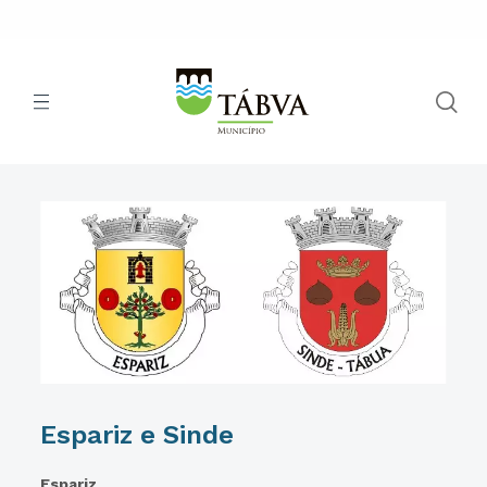
Espariz e Sinde
Espariz