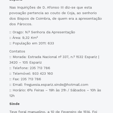
Nas Inquirições de D. Afonso III diz-se que esta
povoação pertencia ao couto de Coja, ao senhorio
dos Bispos de Coimbra, de quem era a apresentação
dos Párocos.
:: Orago: N.ª Senhora da Apresentação
:: Área: 9,32 Km²
:: População em 2011: 633
Contatos
:: Morada: Estrada Nacional nº 337, n.º 1532 Espariz |
3420 – 105 Espariz
:: Telefone: 235 713 786
:: Telemóvel: 933 423 160
:: Fax: 235 713 786
:: Email: freguesia.espariz.sinde@hotmail.com
:: Horário: 6ªs Feiras – 19h às 21h / Sábados – 10h às
12h
Sinde
Teve foral manuelino, a 10 de Fevereiro de 1514. Foi