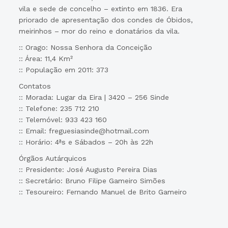
vila e sede de concelho – extinto em 1836. Era
priorado de apresentação dos condes de Óbidos,
meirinhos – mor do reino e donatários da vila.
:: Orago: Nossa Senhora da Conceição
:: Área: 11,4 Km²
:: População em 2011: 373
Contatos
:: Morada: Lugar da Eira | 3420 – 256 Sinde
:: Telefone: 235 712 210
:: Telemóvel: 933 423 160
:: Email: freguesiasinde@hotmail.com
:: Horário: 4ªs e Sábados – 20h às 22h
Órgãos Autárquicos
:: Presidente: José Augusto Pereira Dias
:: Secretário: Bruno Filipe Gameiro Simões
:: Tesoureiro: Fernando Manuel de Brito Gameiro